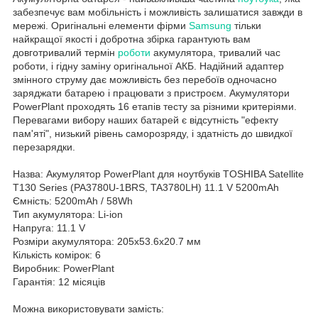
забезпечує вам мобільність і можливість залишатися завжди в
мережі. Оригінальні елементи фірми
Samsung
тільки
найкращої якості і добротна збірка гарантують вам
довготривалий термін
роботи
акумулятора, тривалий час
роботи, і гідну заміну оригінальної АКБ. Надійний адаптер
змінного струму дає можливість без перебоїв одночасно
заряджати батарею і працювати з пристроєм. Акумулятори
PowerPlant проходять 16 етапів тесту за різними критеріями.
Перевагами вибору наших батарей є відсутність "ефекту
пам'яті", низький рівень саморозряду, і здатність до швидкої
перезарядки.
Назва: Акумулятор PowerPlant для ноутбуків TOSHIBA Satellite
T130 Series (PA3780U-1BRS, TA3780LH) 11.1 V 5200mAh
Ємність: 5200mAh / 58Wh
Тип акумулятора: Li-ion
Напруга: 11.1 V
Розміри акумулятора: 205x53.6x20.7 мм
Кількість комірок: 6
Виробник: PowerPlant
Гарантія: 12 місяців
Можна використовувати замість: