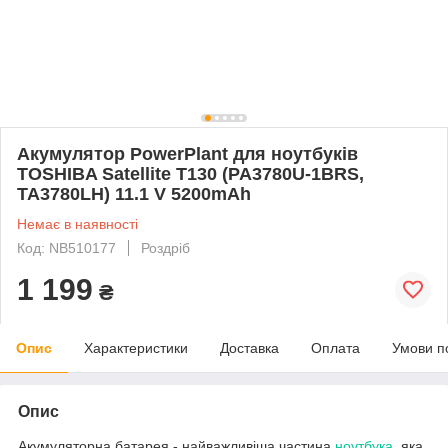
Акумулятор PowerPlant для ноутбуків
TOSHIBA Satellite T130 (PA3780U-1BRS,
TA3780LH) 11.1 V 5200mAh
Немає в наявності
Код: NB510177
Роздріб
1 199
₴
Опис
Характеристики
Доставка
Оплата
Умови п
Опис
Акумуляторна батарея - найважливіша частина
ноутбука
, яка