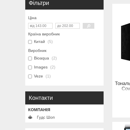
Фільтри
Ціна
Країна виробник
Китай
5
Виробник
Bioaqua
2
Images
2
Veze
1
Тонал
Cov
на
Контакти
Гудс Шоп