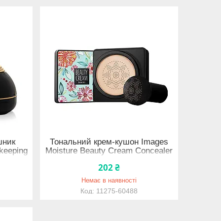
шник
Тональний крем-кушон Images
keeping
Moisture Beauty Cream Concealer
 Ivory
20g 02 слонова кістка 11275-60488
202 ₴
Немає в наявності
11275-60488