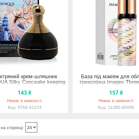
вітряний крем-шляшник
База під макіяж для об
A Silky Concealer keeping
триколірна Images Three
 cream 15g Тон No1 Natural
Repair Capacity Cream 40 
143 ₴
157 ₴
Color 9758-41274
60495
Немає в наявності
Немає в наявності
9758-41274
11280-60495