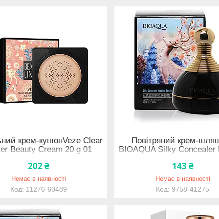
ьний крем-кушонVeze Clear
Повітряний крем-шля
er Beauty Cream 20 g 01
BIOAQUA Silky Concealer 
туральний 11276-60489
beauty cream 15g Тон No2
202 ₴
143 ₴
White 9758-41275
Немає в наявності
Немає в наявності
11276-60489
9758-41275