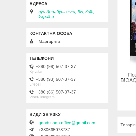
вул.Здолбунівська, 9Б, Київ,
Україна
Маргарита
+380 (98) 507-37-37
Kyivstar
По
+380 (93) 507-37-37
BIOAQU
Lifecell
beauty
+380 (66) 507-37-37
Viber/Telegram
goodsshop.office@gmail.com
+380665073737