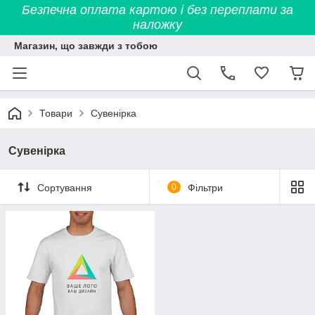
Безпечна оплата картою і без переплати за
наложку
Магазин, що завжди з тобою
Товари
Сувенірка
Сувенірка
Сортування
0
Фільтри