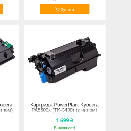
Купити
ocera
Картридж PowerPlant Kyocera
чипом)
PA5500x (TK-3430) (з чипом)
1 699 ₴
В наявності