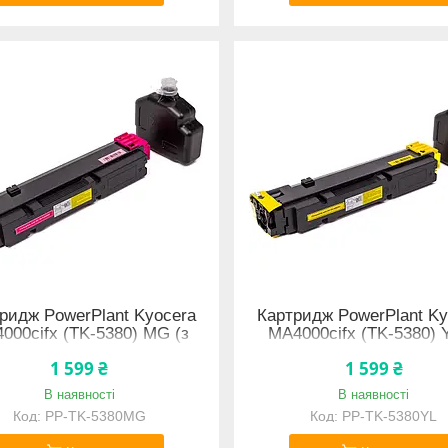
ридж PowerPlant Kyocera
Картридж PowerPlant Ky
000cifx (TK-5380) MG (з
MA4000cifx (TK-5380) Y
чипом)
чипом)
1 599 ₴
1 599 ₴
В наявності
В наявності
PP-TK-5380MG
PP-TK-5380YL