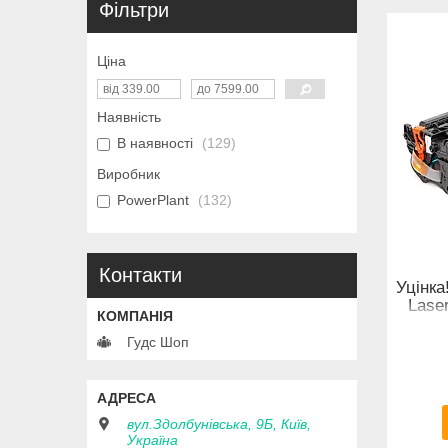
Фільтри
Ціна
Наявність
В наявності
129
Виробник
PowerPlant
132
Контакти
Уцінка
Lase
Гудс Шоп
вул.Здолбунівська, 9Б, Київ,
Україна