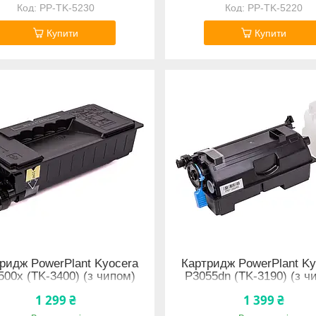
PP-TK-5230
PP-TK-5220
Купити
Купити
ридж PowerPlant Kyocera
Картридж PowerPlant Ky
500x (TK-3400) (з чипом)
P3055dn (TK-3190) (з ч
1 299 ₴
1 399 ₴