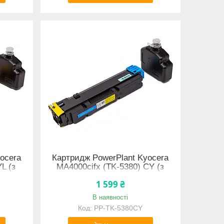
ocera
Картридж PowerPlant Kyocera
L (з
MA4000cifx (TK-5380) CY (з
чипом)
1 599 ₴
В наявності
PP-TK-5380CY