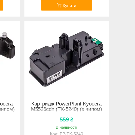
Купити
ocera
Картридж PowerPlant Kyocera
 чипом)
M5526cdn (TK-5240) (з чипом)
559 ₴
В наявності
PP-TK-5240