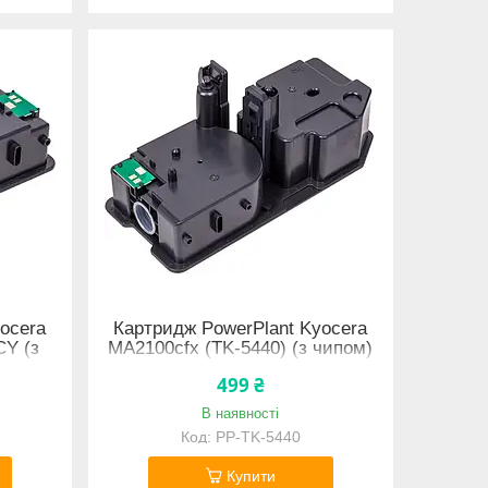
ocera
Картридж PowerPlant Kyocera
CY (з
MA2100cfx (TK-5440) (з чипом)
499 ₴
В наявності
PP-TK-5440
Купити