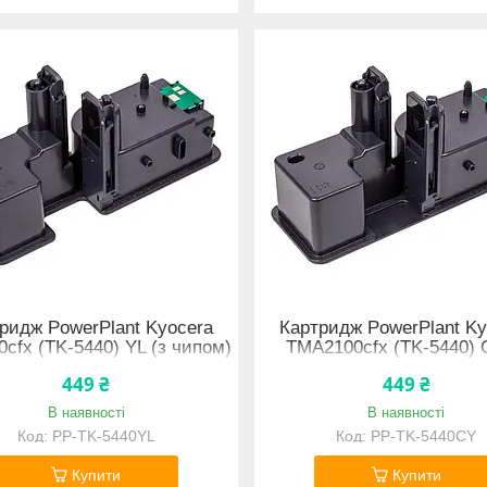
ридж PowerPlant Kyocera
Картридж PowerPlant Ky
cfx (TK-5440) YL (з чипом)
TMA2100cfx (TK-5440) 
чипом)
449 ₴
449 ₴
В наявності
В наявності
PP-TK-5440YL
PP-TK-5440CY
Купити
Купити