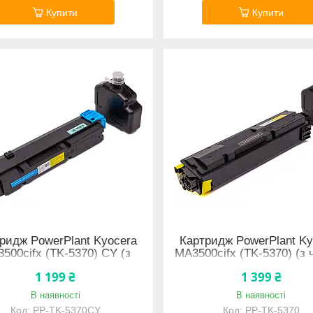
Купити
Купити
ридж PowerPlant Kyocera
Картридж PowerPlant Ky
500cifx (TK-5370) CY (з
MA3500cifx (TK-5370) (з
чипом)
1 199 ₴
1 399 ₴
В наявності
В наявності
PP-TK-5370CY
PP-TK-5370