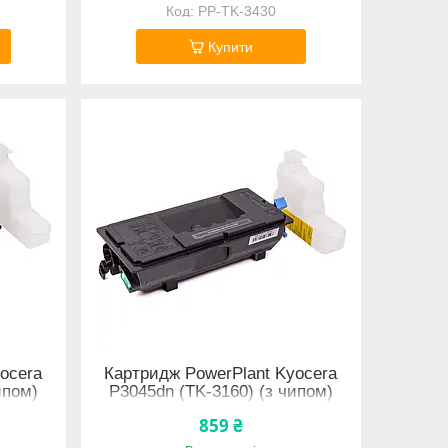
PP-TK-3430
Купити
ocera
Картридж PowerPlant Kyocera
ипом)
P3045dn (TK-3160) (з чипом)
859 ₴