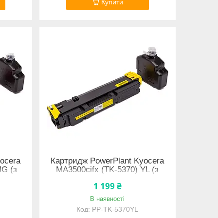
Купити
ocera
Картридж PowerPlant Kyocera
MG (з
MA3500cifx (TK-5370) YL (з
чипом)
1 199 ₴
В наявності
PP-TK-5370YL