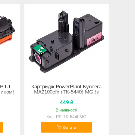
P LJ
Картридж PowerPlant Kyocera
чипом)
MA2100cfx (TK-5440) MG (з
чипом)
449 ₴
В наявності
PP-TK-5440MG
Купити