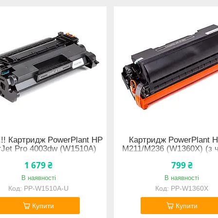
!!! Картридж PowerPlant HP
Картридж PowerPlant H
rJet Pro 4003dw (W1510A)
M211/M236 (W1360X) (з 
1 679 ₴
799 ₴
В наявності
В наявності
PP-W1510A-U
PP-W1360X
Купити
Купити