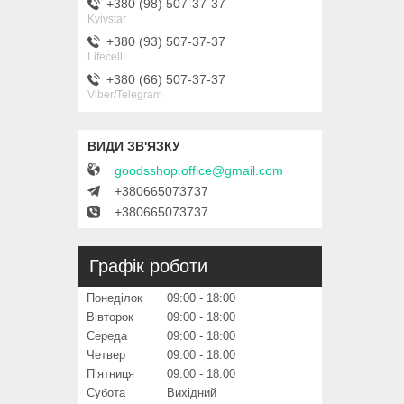
+380 (98) 507-37-37
Kyivstar
+380 (93) 507-37-37
Lifecell
+380 (66) 507-37-37
Viber/Telegram
goodsshop.office@gmail.com
+380665073737
+380665073737
Графік роботи
Понеділок
09:00
18:00
Вівторок
09:00
18:00
Середа
09:00
18:00
Четвер
09:00
18:00
Пʼятниця
09:00
18:00
Субота
Вихідний