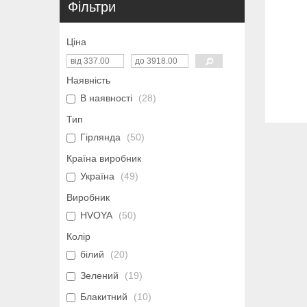
Фільтри
Ціна
Наявність
В наявності
28
Тип
Гірлянда
50
Країна виробник
Україна
49
Виробник
HVOYA
50
Колір
білий
20
Зелений
19
Блакитний
10