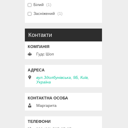
Білий
1
Засніжений
1
Контакти
Гудс Шоп
вул.Здолбунівська, 9Б, Київ,
Україна
Маргарита