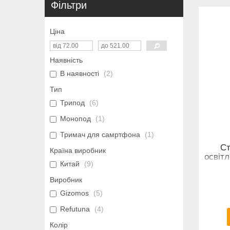
Фільтри
Ціна
Наявність
В наявності
2
Тип
Трипод
6
Монопод
1
Тримач для самртфона
1
Ст
Країна виробник
освіт
Китай
9
Виробник
Gizomos
5
Refutuna
4
Колір