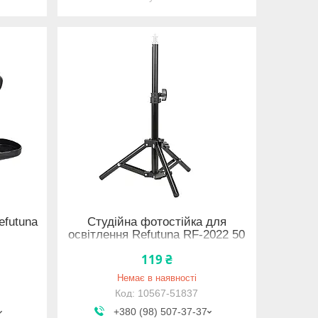
efutuna
Студійна фотостійка для
освітлення Refutuna RF-2022 50
см 10567-51837
119 ₴
Немає в наявності
10567-51837
+380 (98) 507-37-37