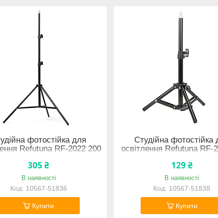
удійна фотостійка для
Студійна фотостійка 
лення Refutuna RF-2022 200
освітлення Refutuna RF-
см
см 10567-51838
305 ₴
129 ₴
В наявності
В наявності
10567-51836
10567-51838
Купити
Купити