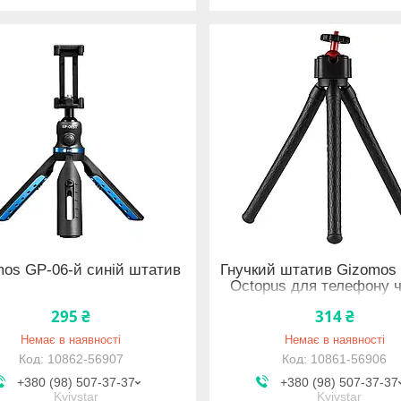
mos GP-06-й синій штатив
Гнучкий штатив Gizomos
Octopus для телефону ч
камери
295 ₴
314 ₴
Немає в наявності
Немає в наявності
10862-56907
10861-56906
+380 (98) 507-37-37
+380 (98) 507-37-37
Kyivstar
Kyivstar