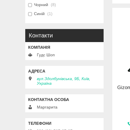
Чорний
8
Синій
1
Контакти
Гудс Шоп
вул.Здолбунівська, 9Б, Київ,
Україна
Gizo
Маргарита