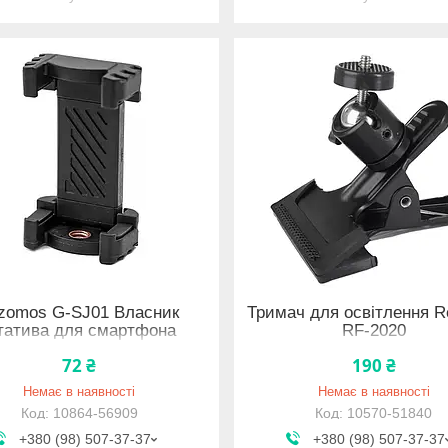
zomos G-SJ01 Власник
Тримач для освітлення R
татива для смартфона
RF-2020
72 ₴
190 ₴
Немає в наявності
Немає в наявності
10864-56909
10570-51840
+380 (98) 507-37-37
+380 (98) 507-37-37