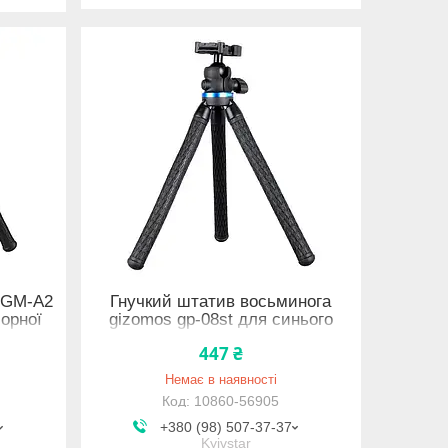
 GM-A2
Гнучкий штатив восьминога
орної
gizomos gp-08st для синього
телефону камери
447 ₴
Немає в наявності
10860-56905
+380 (98) 507-37-37
Kyivstar