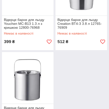
Відерце барне для льоду
Відерце барне для льоду
Youchen MC-B13 1.3 л з
Creation BT4-3 3.8 л 12765-
кришкою 12800-76968
76909
Немає в наявності
Немає в наявності
399
512
₴
₴
Відерце барне для льоду