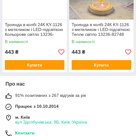
Троянда в колбі 24К KY-1126
Троянда в колбі 24К KY-1126
з метеликом і LED-підсвіткою
з метеликом і LED-підсвіткою
Кольорове світло 13236-
Тепле світло 13236-82748
82747
В наявності
В наявності
443
443
₴
₴
Купити
Купити
Про нас
91% позитивних з 267 відгуків за рік
Працює з 10.10.2014
м. Київ
вул.Здолбунівська, 9Б, Київ, Україна
Контакти