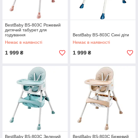
BestBaby BS-803C Рожевий
дитячий табурет для
годування
BestBaby BS-803C Сині діти
Немає в наявності
Немає в наявності
1 999
1 999
₴
₴
BestBaby BS-803C Зелений
BestBaby BS-803C Бежевий