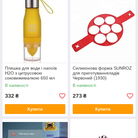
Пляшка для води і напоїв
Силиконова форма SUNROZ
H2O з цитрусовою
для приготуванняладів
соковижималкою 650 мл
Червоний (1930)
Жовта
В наявності
В наявності
332
273
₴
₴
Купити
Купити