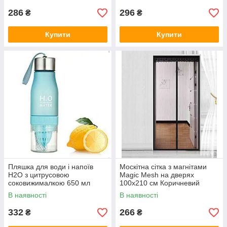
286
296
₴
₴
Купити
Купити
Пляшка для води і напоїв
Москітна сітка з магнітами
H2O з цитрусовою
Magic Mesh на дверях
соковижималкою 650 мл
100x210 см Коричневий
Синя
(3850_1)
В наявності
В наявності
332
266
₴
₴