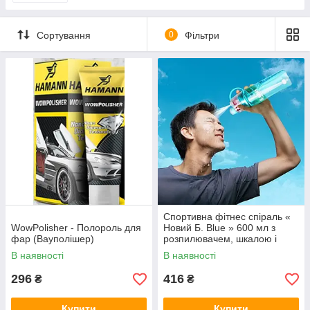
Сортування
0
Фільтри
Спортивна фітнес спіраль «
WowPolisher - Полороль для
Новий Б. Blue » 600 мл з
фар (Вауполішер)
розпилювачем, шкалою і
дозатором
В наявності
В наявності
296
416
₴
₴
Купити
Купити