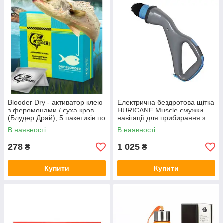
Blooder Dry - активатор клею
Електрична бездротова щітка
з феромонами / суха кров
HURICANE Muscle смужки
(Блудер Драй), 5 пакетиків по
навігації для прибирання з
6 грамів
насадками Сірий (3805)
В наявності
В наявності
278
1 025
₴
₴
Купити
Купити