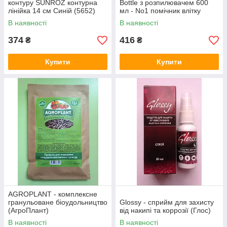
контуру SUNROZ контурна
Bottle з розпилювачем 600
лінійка 14 см Синій (5652)
мл - No1 помічник влітку
В наявності
В наявності
374
416
₴
₴
Купити
Купити
AGROPLANT - комплексне
гранульоване біоудольництво
Glossy - сприйм для захисту
(АгроПлант)
від накипі та коррозії (Глос)
В наявності
В наявності