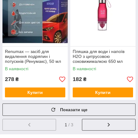
Renumax — засіб для
Пляшка для води і напоїв
видалення подряпин і
H2O з цитрусовою
потускнів (Ренумакс), 50 мл
соковижималкою 650 мл
Малинова
В наявності
В наявності
278
182
₴
₴
Купити
Купити
Показати ще
1
/ 3