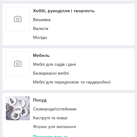
Хоббі, рукоділля і творчість
Вишивка
Валюти
Молды
Мебель
Меблі для садів і дачі
Безкаркасні меблі
Меблі для передпокою та гардеробної
Посуд
Сковороди/сотейники
Каструлі та ковші
Форми для випікання
Кришки для посуду
Показати все