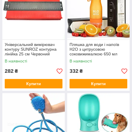
Універсальний вимірювач
Пляшка для води і напоїв
контуру SUNROZ контурна
H2O з цитрусовою
лінійка 25 см Червоний
соковижималкою 650 мл
(5656)
Оранжева
В наявності
В наявності
282
332
₴
₴
Купити
Купити