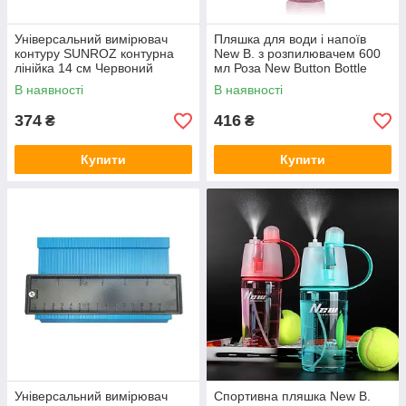
Універсальний вимірювач
Пляшка для води і напоїв
контуру SUNROZ контурна
New B. з розпилювачем 600
лінійка 14 см Червоний
мл Роза New Button Bottle
(5655)
В наявності
В наявності
374
416
₴
₴
Купити
Купити
Універсальний вимірювач
Спортивна пляшка New B.