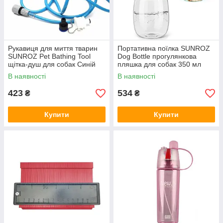
Рукавиця для миття тварин
Портативна поїлка SUNROZ
SUNROZ Pet Bathing Tool
Dog Bottle прогулянкова
щітка-душ для собак Синій
пляшка для собак 350 мл
(1503)
Блакитна
В наявності
В наявності
423
534
₴
₴
Купити
Купити