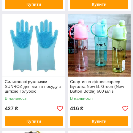
Купити
Купити
Силиконові рукавички
Спортивна фітнес спреєр
SUNROZ для миття посуду з
Бутилка New B. Green (New
щіткою Голубою
Button Bottle) 600 мл з
розпилювачем, шкалою і
В наявності
В наявності
дозатором
427
416
₴
₴
Купити
Купити