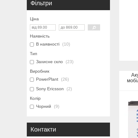
Фільтри
Ціна
Наявність
В наявності
10
Тип
Захисне скло
23
Виробник
Ак
PowerPlant
26
мобі
Sony Ericsson
2
Колір
Чорний
9
Контакти