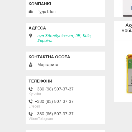
Гудс Шоп
Ак
мобі
вул.Здолбунівська, 9Б, Київ,
Україна
Маргарита
+380 (98) 507-37-37
Kyivstar
+380 (93) 507-37-37
Lifecell
+380 (66) 507-37-37
Viber/Telegram