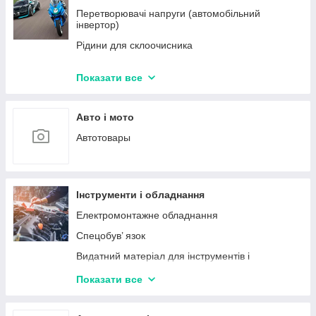
Перетворювачі напруги (автомобільний
інвертор)
Рідини для склоочисника
Автомобільні адаптери живлення
Показати все
Обладнання для зарядки електромобілів
Інструменти ручні обтискні
Авто і мото
Автотовары
Інструменти і обладнання
Електромонтажне обладнання
Спецобув’ язок
Видатний матеріал для інструментів і
приналежності
Показати все
Ручний інструмент