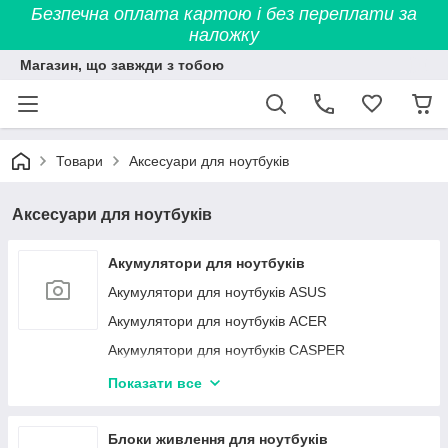
Безпечна оплата картою і без переплати за
наложку
Магазин, що завжди з тобою
Товари
Аксесуари для ноутбуків
Аксесуари для ноутбуків
Акумулятори для ноутбуків
Акумулятори для ноутбуків ASUS
Акумулятори для ноутбуків ACER
Акумулятори для ноутбуків CASPER
Акумулятори для ноутбуків DELL
Показати все
Акумулятори для ноутбуків FUJITSU
Акумулятори для ноутбуків HP
Блоки живлення для ноутбуків