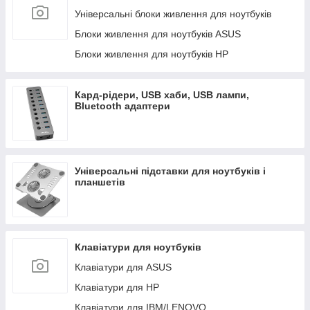
Акумулятори для ноутбуків IBM/LENOVO
Універсальні блоки живлення для ноутбуків
Акумулятори для ноутбуків TOSHIBA
Блоки живлення для ноутбуків ASUS
Акумулятори для ноутбуків Xiaomi
Блоки живлення для ноутбуків HP
Акумулятори для ноутбуків SAMSUNG
Акумулятори для ноутбуків MSI
Кард-рідери, USB хаби, USB лампи,
Bluetooth адаптери
Акумулятори для ноутбуків APPLE
Універсальні підставки для ноутбуків і
планшетів
Клавіатури для ноутбуків
Клавіатури для ASUS
Клавіатури для HP
Клавіатури для IBM/LENOVO