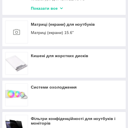
Клавіатури для XIAOMI
Показати все
Клавіатури для ACER
Клавіатури для APPLE
Матриці (екрани) для ноутбуків
Клавіатури для DELL
Матриці (екрани) 15.6"
Клавіатури для TOSHIBA
Клавіатури для SAMSUNG
Кишені для жорстких дисків
Системи охолодження
Фільтри конфіденційності для ноутбуків і
моніторів