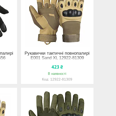
опалирі
Рукавички тактичні повнопалирі
556
E001 Sand XL 12922-81309
423 ₴
В наявності
12922-81309