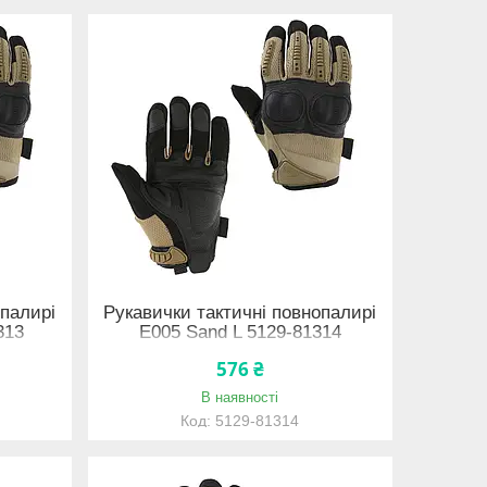
опалирі
Рукавички тактичні повнопалирі
313
E005 Sand L 5129-81314
576 ₴
В наявності
5129-81314