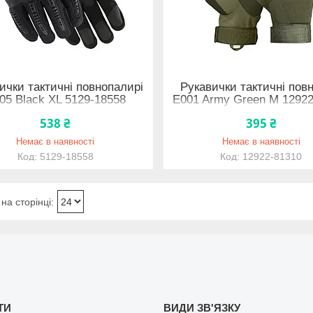
ички тактичні повнопалирі
Рукавички тактичні пов
05 Black XL 5129-18558
E001 Army Green M 1292
538 ₴
395 ₴
Немає в наявності
Немає в наявності
5129-18558
12922-81310