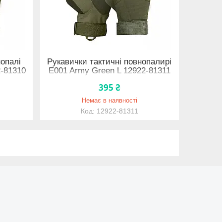
нопалі
Рукавички тактичні повнопалирі
2-81310
E001 Army Green L 12922-81311
395 ₴
Немає в наявності
12922-81311