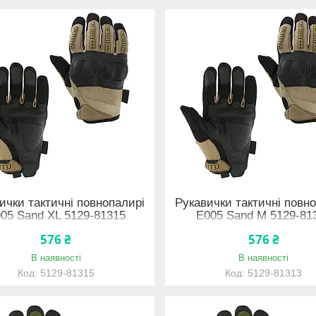
ички тактичні повнопалирі
Рукавички тактичні повн
05 Sand XL 5129-81315
E005 Sand M 5129-81
576 ₴
576 ₴
В наявності
В наявності
5129-81315
5129-81313