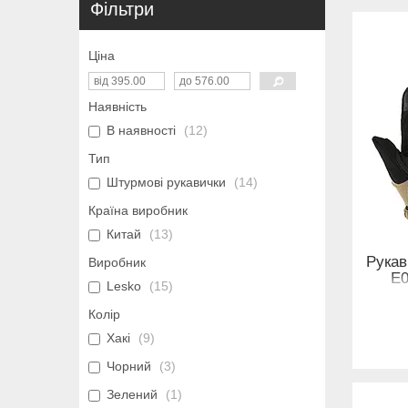
Фільтри
Ціна
Наявність
В наявності
12
Тип
Штурмові рукавички
14
Країна виробник
Китай
13
Рукав
Виробник
E0
Lesko
15
Колір
Хакі
9
Чорний
3
Зелений
1