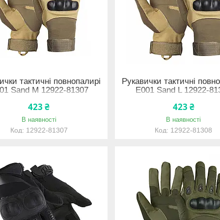
ички тактичні повнопалирі
Рукавички тактичні повн
01 Sand M 12922-81307
E001 Sand L 12922-81
423 ₴
423 ₴
В наявності
В наявності
12922-81307
12922-81308