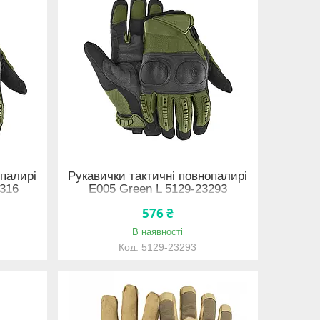
опалирі
Рукавички тактичні повнопалирі
316
E005 Green L 5129-23293
576 ₴
В наявності
5129-23293