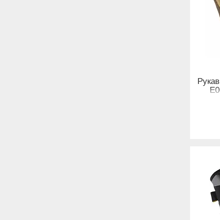
Рукав
E0