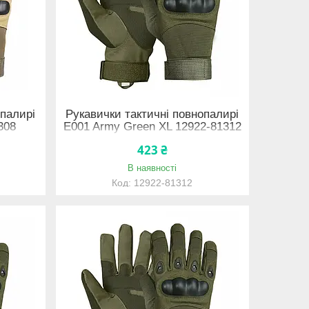
опалирі
Рукавички тактичні повнопалирі
308
E001 Army Green XL 12922-81312
423 ₴
В наявності
12922-81312