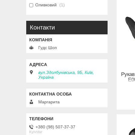
Оливковий
1
Контакти
Гудс Шоп
вул.Здолбунівська, 9Б, Київ,
Рукав
Україна
E0
Маргарита
+380 (98) 507-37-37
Kyivstar