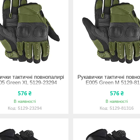
ички тактичні повнопалирі
Рукавички тактичні повн
05 Green XL 5129-23294
E005 Green M 5129-81
576 ₴
576 ₴
В наявності
В наявності
5129-23294
5129-81316