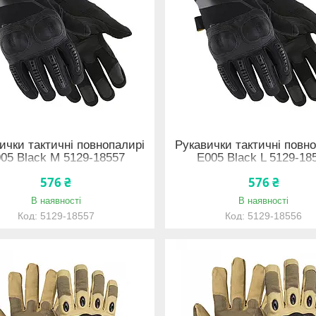
ички тактичні повнопалирі
Рукавички тактичні повн
05 Black M 5129-18557
E005 Black L 5129-18
576 ₴
576 ₴
В наявності
В наявності
5129-18557
5129-18556