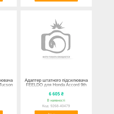
лювача
Адаптер штатного підсилювача
Tucson
FEELDO для Honda Accord 9th
2013-2018 Single Protocol Box
6 605 ₴
(6635) фішка Акорд
В наявності
9268-40479