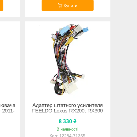
Купити
лювача
Адаптер штатного усилителя
 2011-
FEELDO Lexus RX200t RX300
2-66617
RX350 RX350I RX450hl IV 2020-
8 330 ₴
2021 (4629) 12284-71355
В наявності
12284-71355