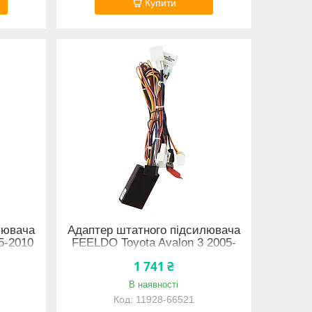
Купити
лювача
Адаптер штатного підсилювача
5-2010
FEELDO Toyota Avalon 3 2005-
2010 CAN-BUS (7510) 11928-66521
1 741 ₴
В наявності
11928-66521