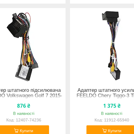
ер штатного підсилювача
Адаптер штатного усил
O Volkswagen Golf 7 2015-
FEELDO Chery Tiggo-3 T
2020 CAN-BUS (2361)
Tiggo-7 2012-2017 CA
876 ₴
1 375 ₴
(7507)
В наявності
В наявності
12407-74236
11912-65940
Купити
Купити