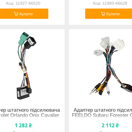
11927-66520
11983-66628
Купити
Купити
ер штатного підсилювача
Адаптер штатного підси
olet Orlando Onix Cavalier
FEELDO Subaru Forester 
+ CAN-BUS (6936) 11974-
2015-2020 (7145) 9202-
1 282 ₴
2 112 ₴
66619