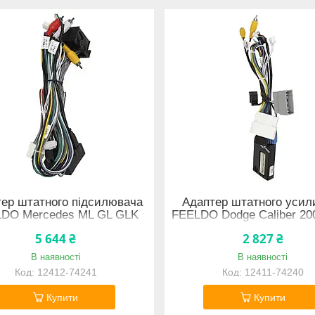
ер штатного підсилювача
Адаптер штатного усил
DO Mercedes ML GL GLK
FEELDO Dodge Caliber 20
12-2016 CAN-BUS (1214)
Journey 2011+ Fiat Freemo
5 644 ₴
2 827 ₴
2016 + CAN-BUS
В наявності
В наявності
12412-74241
12411-74240
Купити
Купити