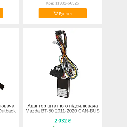
11932-66525
Купити
лювача
Адаптер штатного підсилювача
Outback
Mazda BT-50 2011-2020 CAN-BUS
40462
(6601) 11966-66567
2 032 ₴