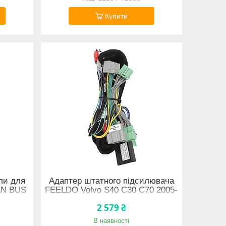
Купити
ли для
Адаптер штатного підсилювача
AN BUS
FEELDO Volvo S40 C30 C70 2005-
2013 CAN-BUS (7791) 11932-66525
2 579 ₴
В наявності