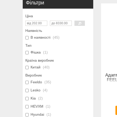
Фільтри
Ціна
Наявність
В наявності
45
Тип
Фішка
1
Країна виробник
Китай
40
Адапт
Виробник
FEEL
Feeldo
35
20
Lesko
4
Kia
2
HEVXM
1
Hyundai
1