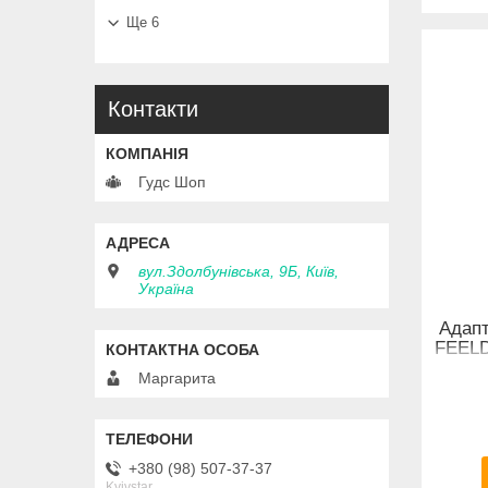
Ще 6
Контакти
Гудс Шоп
вул.Здолбунівська, 9Б, Київ,
Україна
Адапт
FEELD
Маргарита
+380 (98) 507-37-37
Kyivstar