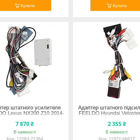
Купити
Купити
тер штатного усилителя
Адаптер штатного підси
O Lexus NX200 Z10 2014-
FEELDO Hyundai Veloster
020 (4624) 12283-71354
2018 CAN-BUS (5312 1197
7 870 ₴
2 355 ₴
В наявності
В наявності
12283-71354
11972-66617