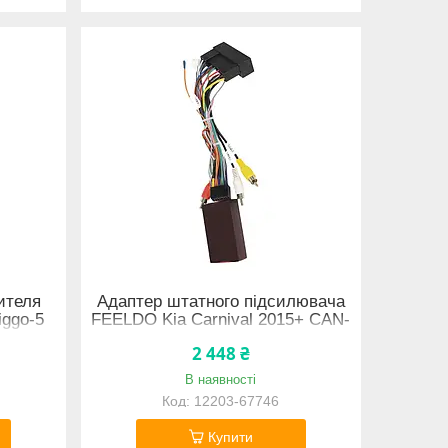
ителя
Адаптер штатного підсилювача
iggo-5
FEELDO Kia Carnival 2015+ CAN-
N-BUS
BUS (7102)
2 448 ₴
В наявності
12203-67746
Купити