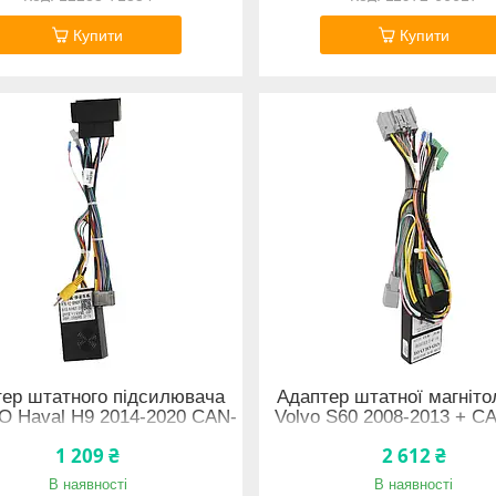
Купити
Купити
ер штатного підсилювача
Адаптер штатної магніто
 Haval H9 2014-2020 CAN-
Volvo S60 2008-2013 + C
US (6993) 11927-66520
(7324) 11983-66628
1 209 ₴
2 612 ₴
В наявності
В наявності