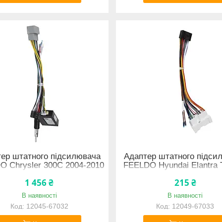
ер штатного підсилювача
Адаптер штатного підси
O Chrysler 300C 2004-2010
FEELDO Hyundai Elantra 
CAN-BUS (3296)
2005-2011 (5301)
1 456 ₴
215 ₴
В наявності
В наявності
12045-67032
12049-67033