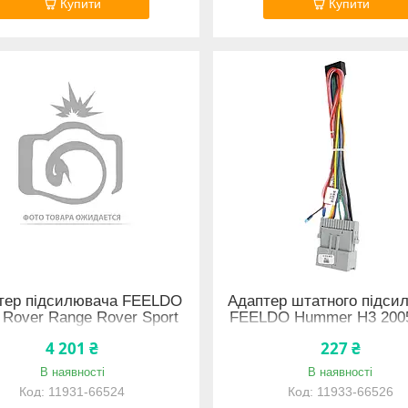
Купити
Купити
тер підсилювача FEELDO
Адаптер штатного підси
 Rover Range Rover Sport
FEELDO Hummer H3 200
2009 Discovery 2004-2009
(7790) 11933-66526
4 201 ₴
227 ₴
CAN-BUS 11931-66524
В наявності
В наявності
11931-66524
11933-66526