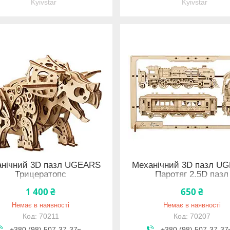
Kyivstar
Kyivstar
нічний 3D пазл UGEARS
Механічний 3D пазл U
Трицератопс
Паротяг 2.5D пазл
1 400 ₴
650 ₴
Немає в наявності
Немає в наявності
70211
70207
+380 (98) 507-37-37
+380 (98) 507-37-37