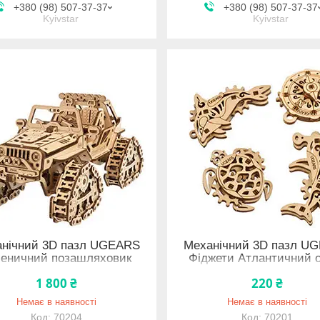
+380 (98) 507-37-37
+380 (98) 507-37-37
Kyivstar
Kyivstar
нічний 3D пазл UGEARS
Механічний 3D пазл U
сеничний позашляховик
Фіджети Атлантичний 
1 800 ₴
220 ₴
Немає в наявності
Немає в наявності
70204
70201