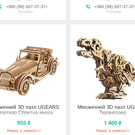
+380 (98) 507-37-37
+380 (98) 507-37-37
Kyivstar
Kyivstar
нічний 3D пазл UGEARS
Механічний 3D пазл U
порткар Спритна миша
Тиранозавр
950 ₴
1 400 ₴
Немає в наявності
Немає в наявності