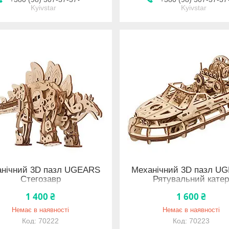
Kyivstar
Kyivstar
нічний 3D пазл UGEARS
Механічний 3D пазл U
Стегозавр
Рятувальний кате
1 400 ₴
1 600 ₴
Немає в наявності
Немає в наявності
70222
70223