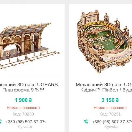
нічний 3D пазл UGEARS
Механічний 3D пазл U
Платформа 9 ¾™
Квідич™ Пінбол / буд
01.12.2024
1 900 ₴
3 150 ₴
Немає в наявності
Немає в наявності
70230
70231
+380 (98) 507-37-37
+380 (98) 507-37-37
Kyivstar
Kyivstar