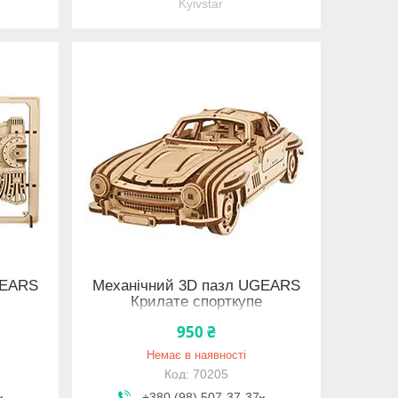
Kyivstar
GEARS
Механічний 3D пазл UGEARS
Крилате спорткупе
950 ₴
Немає в наявності
70205
+380 (98) 507-37-37