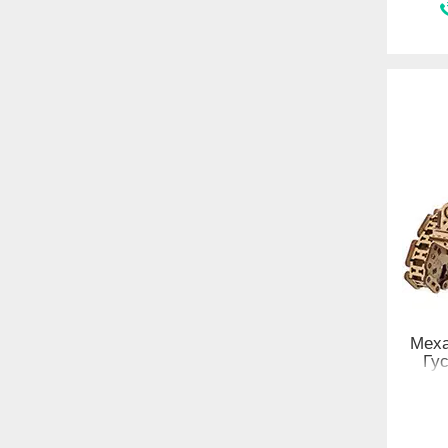
Меха
Гу