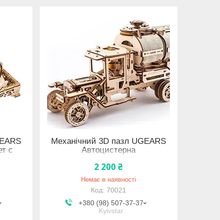
GEARS
Механічний 3D пазл UGEARS
ет с
Автоцистерна
2 200 ₴
Немає в наявності
70021
+380 (98) 507-37-37
Kyivstar