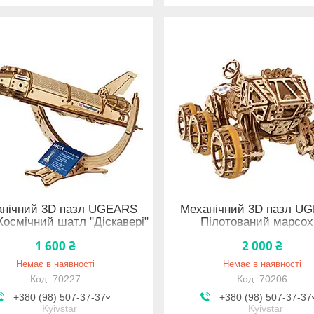
нічний 3D пазл UGEARS
Механічний 3D пазл U
осмічний шатл "Діскавері"
Пілотований марсох
1 600 ₴
2 000 ₴
Немає в наявності
Немає в наявності
70227
70206
+380 (98) 507-37-37
+380 (98) 507-37-37
Kyivstar
Kyivstar