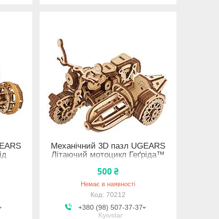
GEARS
Механічний 3D пазл UGEARS
ід
Літаючий мотоцикл Геґріда™
(Ліцензійна модель)
500 ₴
Немає в наявності
70212
+380 (98) 507-37-37
Kyivstar