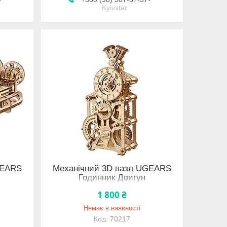
Kyivstar
GEARS
Механічний 3D пазл UGEARS
р
Годинник Двигун
1 800 ₴
Немає в наявності
70217