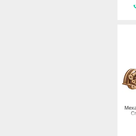
Меха
С