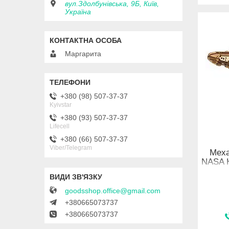
вул.Здолбунівська, 9Б, Київ,
Україна
Маргарита
+380 (98) 507-37-37
Kyivstar
+380 (93) 507-37-37
Lifecell
+380 (66) 507-37-37
Viber/Telegram
Меха
NASA К
goodsshop.office@gmail.com
+380665073737
+380665073737