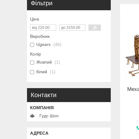
Фільтри
Ціна
Виробник
Ugears
46
Колір
Жовтий
1
білий
1
Меха
Контакти
Гудс Шоп