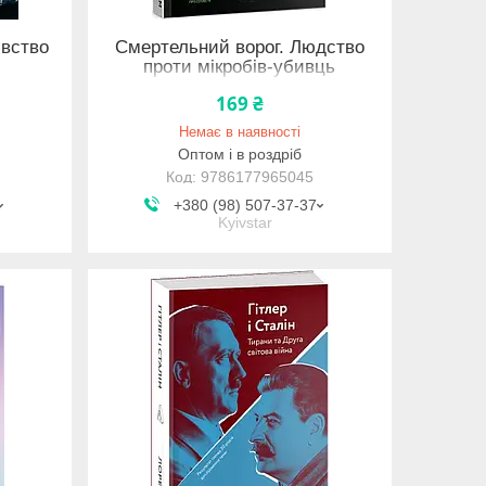
івство
Смертельний ворог. Людство
проти мікробів-убивць
169 ₴
Немає в наявності
Оптом і в роздріб
9786177965045
+380 (98) 507-37-37
Kyivstar