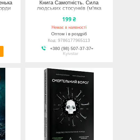
енька
Книга Самотність. Сила
корди
людських стосунків (м'яка
вою)
обкладинка)
199 ₴
Немає в наявності
Оптом і в роздріб
9786177965113
+380 (98) 507-37-37
Kyivstar