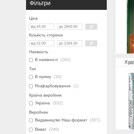
Фільтри
Ціна
Кількість сторінок
Наявність
В наявності
265
Худ
Тип
В пряму
10
Розфарбовування
1
Країна виробник
Україна
932
Виробник
Видавництво Наш формат
307
Виват
246