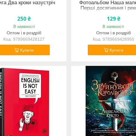
ига Два кроки назустріч
Фотоальбом Наша мал
Перші досягнення і ре
крихти (російською мо
250 ₴
129 ₴
В наявності
В наявності
Оптом і в роздріб
Оптом і в роздріб
9789669428127
9789669428950
Купити
Купити