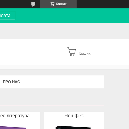
Кошик
плата
Кошик
ПРО НАС
нес-література
Нон-фікс