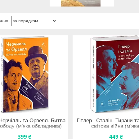
Черчілль та Орвелл. Битва
Гітлер і Сталін. Тирани т
вободу (м'яка обкладинка)
світова війна (м'яка
399 ₴
449 ₴