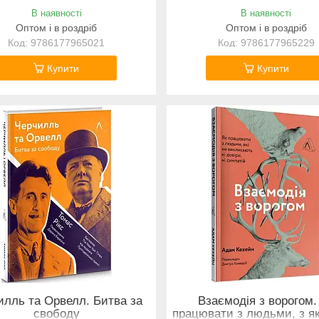
В наявності
В наявності
Оптом і в роздріб
Оптом і в роздріб
9786177965021
9786177965229
Купити
Купити
илль та Орвелл. Битва за
Взаємодія з ворогом.
свободу
працювати з людьми, з я