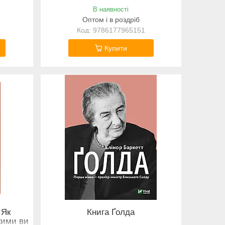
В наявності
Оптом і в роздріб
9786177965151
Купити
 Як
Книга Ґолда
кими ви