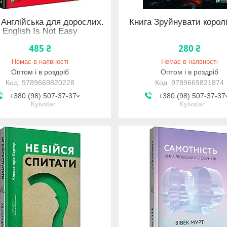
 Англійська для дорослих.
Книга Зруйнувати корол
English Is Not Easу
485 ₴
280 ₴
Немає в наявності
Немає в наявності
Оптом і в роздріб
Оптом і в роздріб
9789669820228
9789669821874
+380 (98) 507-37-37
+380 (98) 507-37-37
Kyivstar
Kyivstar