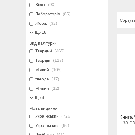
Віват
90
Лабораторія
85
Жорж
32
Ще 18
Вид палітурки
Твердий
465
Твердій
127
М'який
105
тверда
17
М'який
12
Ще 8
Мова видання
Український
726
Книга 
за с
Український
86
Російська
41