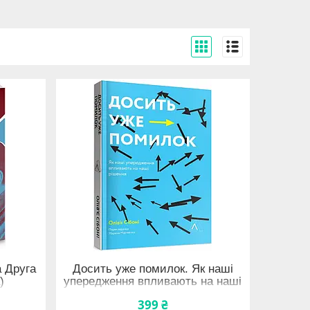
а Друга
Досить уже помилок. Як наші
)
упередження впливають на наші
рішення
399 ₴