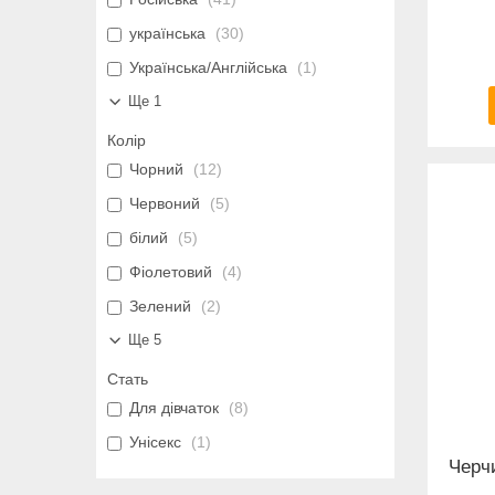
українська
30
Українська/Англійська
1
Ще 1
Колір
Чорний
12
Червоний
5
білий
5
Фіолетовий
4
Зелений
2
Ще 5
Стать
Для дівчаток
8
Унісекс
1
Черч