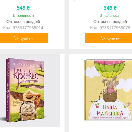
не згодні, які вам не под
549 ₴
349 ₴
і яким ви не
В наявності
В наявності
Оптом і в роздріб
Оптом і в роздріб
9786177965014
9786177965076
Купити
Купити