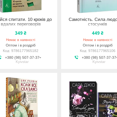
йся спитати. 10 кроків до
Самотність. Сила люд
вдалих переговорів
стосунків
349 ₴
449 ₴
Немає в наявності
Немає в наявності
Оптом і в роздріб
Оптом і в роздріб
9786177965182
9786177965106
+380 (98) 507-37-37
+380 (98) 507-37-37
Kyivstar
Kyivstar