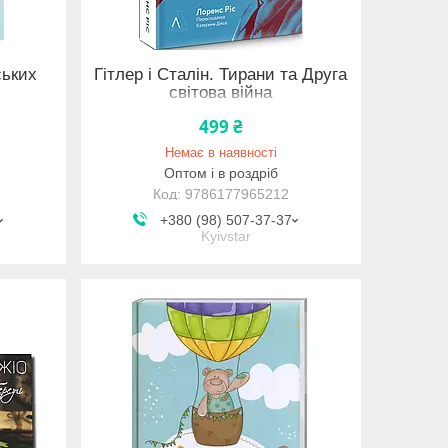
ських
Гітлер і Сталін. Тирани та Друга
світова війна
499 ₴
Немає в наявності
Оптом і в роздріб
9786177965212
+380 (98) 507-37-37
Kyivstar