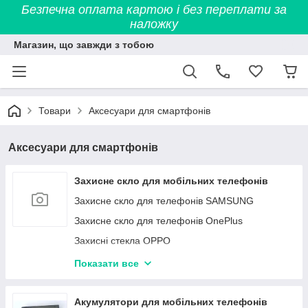
Безпечна оплата картою і без переплати за
наложку
Магазин, що завжди з тобою
Товари
Аксесуари для смартфонів
Аксесуари для смартфонів
Захисне скло для мобільних телефонів
Захисне скло для телефонів SAMSUNG
Захисне скло для телефонів OnePlus
Захисні стекла OPPO
Захисне скло для телефонів MOTOROLA
Показати все
Захисне скло для телефонів XIAOMI
Захисне скло для телефонів Google
Акумулятори для мобільних телефонів