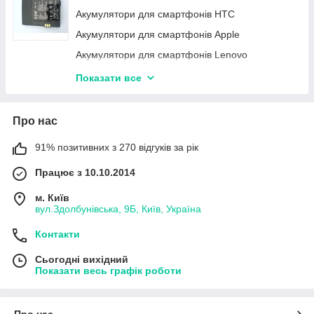
Захисне скло для телефонів HUAWEI
Акумулятори для смартфонів HTC
Захисні стекла REALME
Акумулятори для смартфонів Apple
Захисне скло для телефонів Vivo
Акумулятори для смартфонів Lenovo
Захисне скло для телефонів IPHONE
Акумулятори для смартфонів Samsung
Показати все
Захисне скло для смартфонів SONY
Акумулятори для смартфонів Huawei
Акумулятори для смартфонів Nokia
Про нас
Акумулятори для смартфонів Meizu
91% позитивних з 270 відгуків за рік
Акумулятори для смартфонів LG
Працює з 10.10.2014
м. Київ
вул.Здолбунівська, 9Б, Київ, Україна
Контакти
Сьогодні вихідний
Показати весь графік роботи