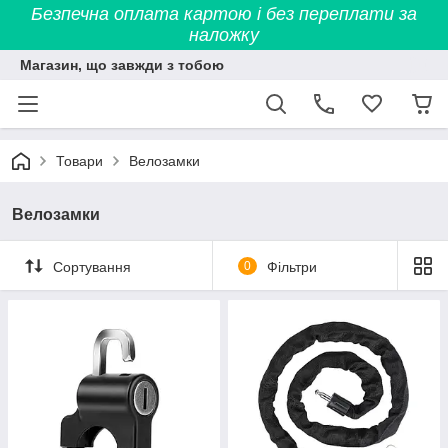
Безпечна оплата картою і без переплати за
наложку
Магазин, що завжди з тобою
Товари
Велозамки
Велозамки
Сортування
0
Фільтри