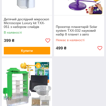
Дитячий дослідний мікроскоп
Microscope Luxury kit TXX-
051 з набором слайдів
Проєктор планетарій Solar
освітній
system TXX-032 науковий
В наявності
набір 8 планет з авто
обертанням на АКБ 12892-
399
Немає в наявності
₴
81214
499
₴
Купити