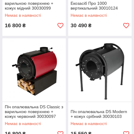
варильною поверхнею +
Екозасіб Про 1000
кожух мідний 30030099
вертикальний 30010124
Немає в наявності
Немає в наявності
16 800
30 490
₴
₴
Піч опалювальна DS Classic з
варильною поверхнею +
Піч опалювальна DS Modern
кожух червоний 30030097
+ кожух срібний 30030103
Немає в наявності
Немає в наявності
16 800
15 550
₴
₴