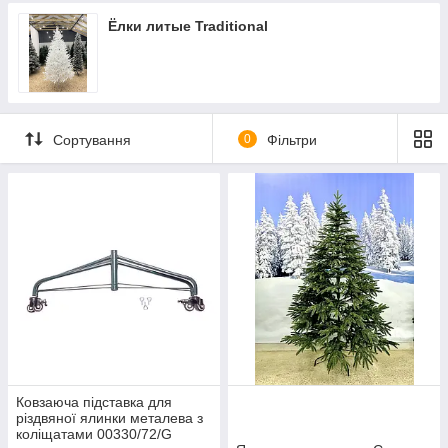
Ёлки литые Traditional
Сортування
0
Фільтри
Ковзаюча підставка для
різдвяної ялинки металева з
коліщатами 00330/72/G