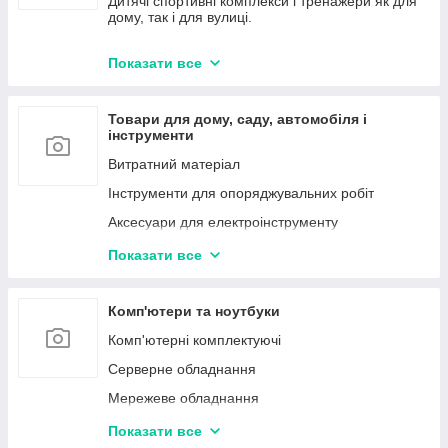
Дитячі спортивні комплекси і тренажери як для
дому, так і для вулиці.
Домашній текстіль
Аксесуари для дітей
Показати все
Розвиток та розваги
Дитячі меблі
Товари для дому, саду, автомобіля і
Для самих маленьких
інструменти
Прогулянки і активний відпочинок
Витратний матеріал
Коляски і автокрісла
Інструменти для опоряджувальних робіт
Маркери, фломастери
Аксесуари для електроінструменту
Дитячі залізниці, автотреки
Набори інструментів
Показати все
Дитяча кімната
Насіння люцерни
Товари для мам
Блоки живлення для LED стрічок
Комп'ютери та ноутбуки
Маринаторы побутові
Комп'ютерні комплектуючі
Соковижималки
Серверне обладнання
Диспенсери
Мережеве обладнання
Електричні грілки
Офісна техніка
Показати все