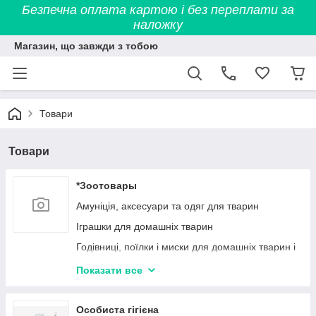
Безпечна оплата картою і без переплати за
наложку
Магазин, що завжди з тобою
Товари
Товари
*Зоотовары
Амуніція, аксесуари та одяг для тварин
Іграшки для домашніх тварин
Годівниці, поїлки і миски для домашніх тварин і
птахів
Показати все
Спальні місця для домашніх тварин
Вагони для гігієни тварин
Особиста гігієна