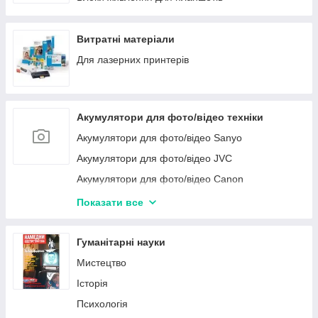
Витратні матеріали
Для лазерних принтерів
Акумулятори для фото/відео техніки
Акумулятори для фото/відео Sanyo
Акумулятори для фото/відео JVC
Акумулятори для фото/відео Canon
Акумулятори для фото/відео техніки Sony
Показати все
Акумулятори для фото/відео техніки Nikon
Акумулятори для фото/відео техніки Samsung
Гуманітарні науки
Акумулятори для фото/відео техніки Panasonic
Мистецтво
Історія
Психологія