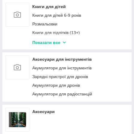
Книги для дітей
Книги для дітей 6-9 років
Розмальовки
Книги для підлітків (13+)
Книги для дітей 1-3 роки
Показати все
Книги в наборах
Навчальна та розвивальна дитяча література,
Аксесуари для інструментів
книги - зошити для занять з дітьми
Акумулятори для інструментів
Книги для дітей 9-12 років
Зарядні пристрої для дронів
Книги для дітей 3-6 років
Акумулятори для дронів
Акумулятори для радіостанцій
Аксесуари