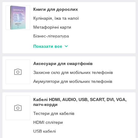
Книги для дорослих
Кулінарія, їжа та напої
Метафорічні карти
Бізнес-література
Нон-фікс
Показати все
Художня література
Саморозвитки, мотиваційна література, хобі
Аксесуари для смартфонів
Захисне скло для мобільних телефонів
Акумулятори для мобільних телефонів
Кабелі HDMI, AUDIO, USB, SCART, DVI, VGA,
патч-корди
Тестери для кабелів
HDMI сплітери
USB кабелі