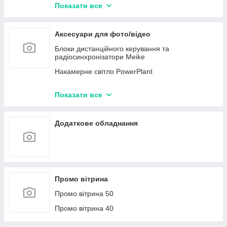
HDMI кабелі
Показати все
AUDIO кабелі
Відео кабелі
Аксесуари для фото/відео
Карти відеозахоплення
Блоки дистанційного керування та
радіосинхронізатори Meike
Накамерне світло PowerPlant
Об'єктиви Meike
Показати все
Ультрафіолетові фільтри UV PowerPlant
Поляризаційні фільтри CPL PowerPlant
Додаткове обладнання
Промо вітрина
Промо вітрина 50
Промо вітрина 40