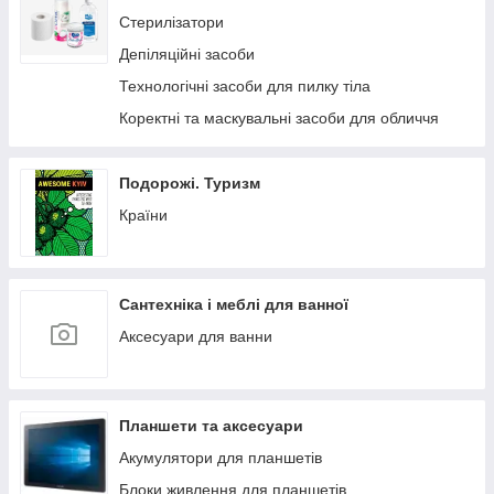
Товари для собак
Стерилізатори
Товари для котів
Депіляційні засоби
Туалети, наповнили і аксесуари
Технологічні засоби для пилку тіла
Інструменти для гримінга
Коректні та маскувальні засоби для обличчя
Подорожі. Туризм
Країни
Сантехніка і меблі для ванної
Аксесуари для ванни
Планшети та аксесуари
Акумулятори для планшетів
Блоки живлення для планшетів