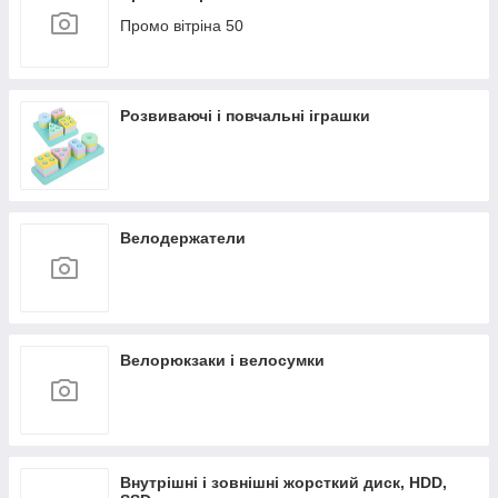
Промо вітріна 50
Розвиваючі і повчальні іграшки
Велодержатели
Велорюкзаки і велосумки
Внутрішні і зовнішні жорсткий диск, HDD,