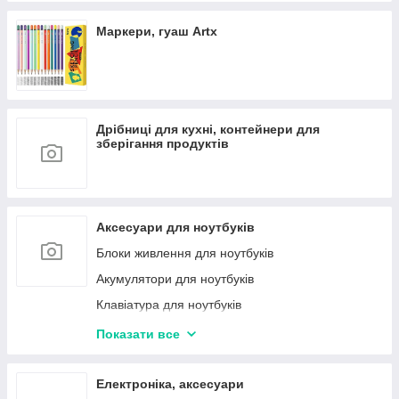
Маркери, гуаш Artx
Дрібниці для кухні, контейнери для
зберігання продуктів
Аксесуари для ноутбуків
Блоки живлення для ноутбуків
Акумулятори для ноутбуків
Клавіатура для ноутбуків
Матриці (екрани) для ноутбуків
Показати все
Термопаста ARCTIC
Кишені для жорстких дисків
Електроніка, аксесуари