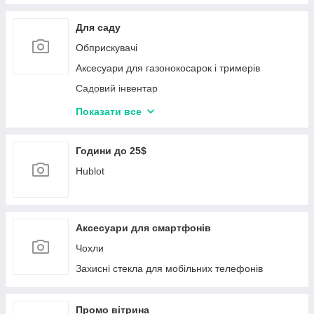
Графічні планшети, монітори
Акумулятори для радіокерованих моделей
Для саду
Блоки живлення для комп'ютерів
Обприскувачі
Мережеве обладнання Planet
Аксесуари для газонокосарок і тримерів
Bluetooth-адаптери
Садовий інвентар
Процесори
Приладдя для поливу
Показати все
Картрідери
Інструмент для малювання
Аксесуари для електроніки
Садова техніка
Години до 25$
Hublot
Аксесуари для смартфонів
Чохли
Захисні стекла для мобільних телефонів
Промо вітрина