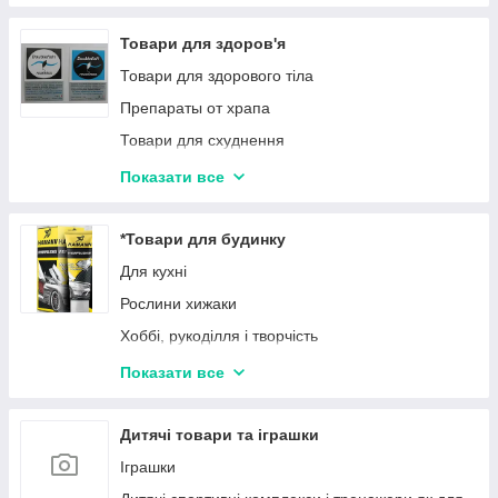
Товари для здоров'я
Товари для здорового тіла
Препараты от храпа
Товари для схуднення
Товари для нарощування м'язів
Показати все
Препарати від паразитів
Натуральні препарати для лікування суглобів і
*Товари для будинку
кісток
Для кухні
Товари для корекції фігури
Рослини хижаки
Товари від шкідливих звичок
Хоббі, рукоділля і творчість
Засоби для догляду за обличчям і тілом
Мебель
Показати все
Засоби для догляду за волоссям
Посуд
Годинник
Дитячі товари та іграшки
Декор для будинку
Іграшки
Каміни, печі, сауни