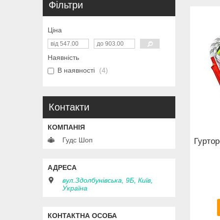
Фільтри
Ціна
Наявність
В наявності
4
Контакти
Гудс Шоп
Гуртор
вул.Здолбунівська, 9Б, Київ,
Україна