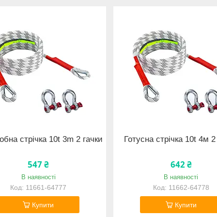
обна стрічка 10t 3m 2 гачки
Готусна стрічка 10t 4м 2
547 ₴
642 ₴
В наявності
В наявності
11661-64777
11662-64778
Купити
Купити