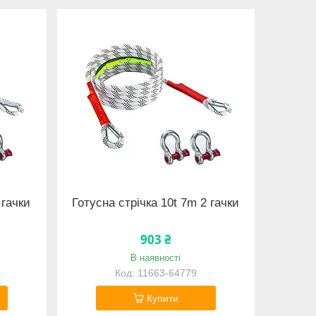
 гачки
Готусна стрічка 10t 7m 2 гачки
903 ₴
В наявності
11663-64779
Купити