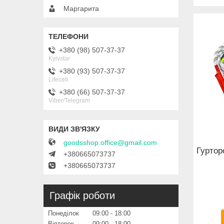
Маргарита
+380 (98) 507-37-37
Kyivstar
+380 (93) 507-37-37
Lifecell
+380 (66) 507-37-37
Viber/Telegram
goodsshop.office@gmail.com
Гуртор
+380665073737
+380665073737
Графік роботи
Понеділок
09:00
18:00
Вівторок
09:00
18:00