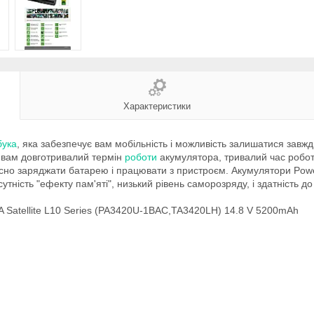
Характеристики
бука
, яка забезпечує вам мобільність і можливість залишатися завж
ь вам довготривалий термін
роботи
акумулятора, тривалий час роботи
сно заряджати батарею і працювати з пристроєм. Акумулятори Power
тність "ефекту пам'яті", низький рівень саморозряду, і здатність д
A Satellite L10 Series (PA3420U-1BAC,TA3420LH) 14.8 V 5200mAh