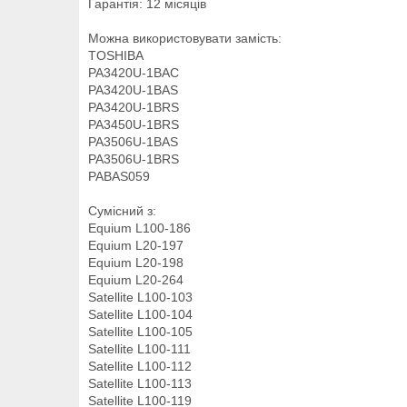
Гарантія: 12 місяців
Можна використовувати замість:
TOSHIBA
PA3420U-1BAC
PA3420U-1BAS
PA3420U-1BRS
PA3450U-1BRS
PA3506U-1BAS
PA3506U-1BRS
PABAS059
Сумісний з:
Equium L100-186
Equium L20-197
Equium L20-198
Equium L20-264
Satellite L100-103
Satellite L100-104
Satellite L100-105
Satellite L100-111
Satellite L100-112
Satellite L100-113
Satellite L100-119