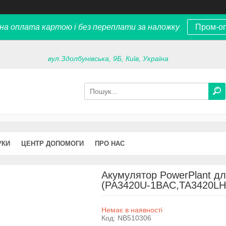
на оплата картою і без переплати за наложку
Пром-о
вул.Здолбунівська, 9Б, Київ, Україна
УКИ
ЦЕНТР ДОПОМОГИ
ПРО НАС
Акумулятор PowerPlant для
(PA3420U-1BAC,TA3420LH
Немає в наявності
Код:
NB510306