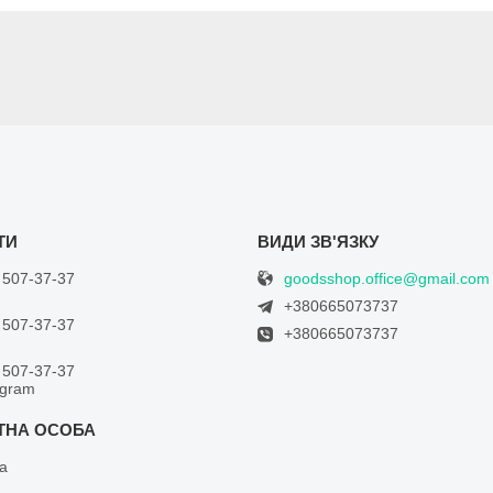
goodsshop.office@gmail.com
 507-37-37
+380665073737
 507-37-37
+380665073737
 507-37-37
egram
а