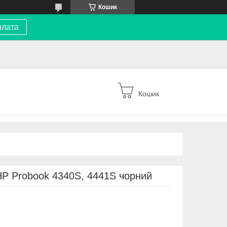
Кошик
плата
Кошик
HP Probook 4340S, 4441S чорний