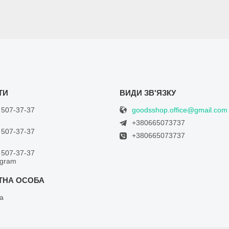
goodsshop.office@gmail.com
 507-37-37
+380665073737
 507-37-37
+380665073737
 507-37-37
egram
а