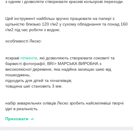
з одним і дозволяти створювати красиві кольорові переходи.
Цей інструмент найбільш зручно працювати на папері з
щільністю близько 120 г/м2 у сухому обладнання та понад 160
г/м2 під час роботи з водою.
особливості Леско:
яскраві
пігменти
, які дозволяють створювати соковиті та
барвисті фотографії; BR/> МАРСЬКА ВИРОБНА з
високоякісної деревини, яка надійна захищає шию від
пошкоджень;
підходить для дітей та початківців;
товщина шиї становить 3 мм.
набір акварельних олівців Леско зробить найсміливіші творчі
ідеї в реальність.
Приховати