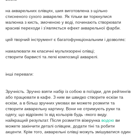
на акварельних олівцях, шия виготовлена ​​з щільно
стисненого сухого акварелю. Як тільки ви торкнулися
малюнка з кисть, змоченою у воді, починають створювати
красиві переходи і з’являється ефект акварельної фарби.
цей творчий інструмент є багатофункціональним і дозволяє:
намалювати як класичні мультизорені олівці;
створити барвисті та легкі композиції акварелі.
інші переваги: ​​
Зручність. Зручно взяти набір із собою в поїздки, для рейтингів
або працювати в кафе. З ним ви швидко створите ескізи та
ескізи, а в більш зручних умовах ви можете розмити та
створити акварельну картину. Вони не отримують руки та
одягу, що відрізняє їх від кольорів будь -якого виду.
найкращий результат. Після розмиття візерунка
водою
ви
можете закінчити деталі олівцем, додати тіні та робити
акценти. Крім того, акварельні олівці можуть змішуватися один