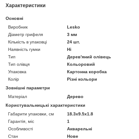
Характеристики
Основні
Виробник
Lesko
Діаметр грифеля
3 мм
Кількість в упаковці
24 шт.
Наявність гумки
Ні
Тип
Дерев'яний олівець
Тип олівця
Кольоровий
Упаковка
Картонна коробка
Колір
Різні кольори
Зовнішні параметри
Матеріал
Дерево
Користувальницькі характеристики
Габарити упаковки, см
18.3х9.5х1.8
Гарантія, міс
1
Особливості
Акварельні
Стан
Нове