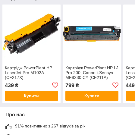
Картрідж PowerPlant HP
Картрідж PowerPlant HP LJ
Карт
LeserJet Pro M102A
Pro 200, Canon i-Sensys
Less
(CF217X)
MF8230 CY (CF211A)
(CF
439
799
449
₴
₴
Купити
Купити
Про нас
91% позитивних з 267 відгуків за рік