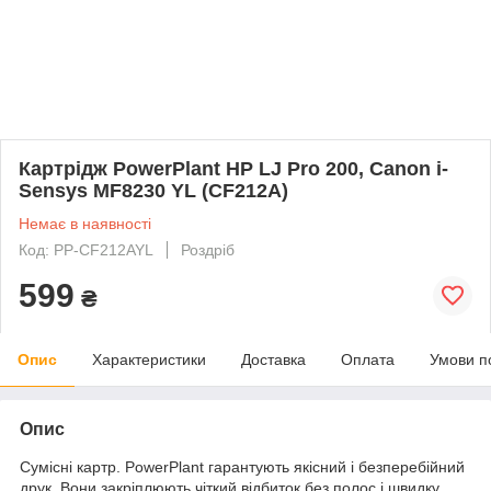
Картрідж PowerPlant HP LJ Pro 200, Canon i-
Sensys MF8230 YL (CF212A)
Немає в наявності
Код: PP-CF212AYL
Роздріб
599
₴
Опис
Характеристики
Доставка
Оплата
Умови п
Опис
Сумісні картр. PowerPlant гарантують якісний і безперебійний
друк. Вони закріплюють чіткий відбиток без полос і швидку