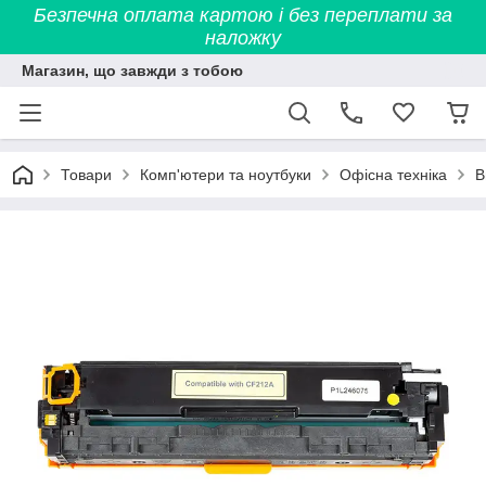
Безпечна оплата картою і без переплати за
наложку
Магазин, що завжди з тобою
Товари
Комп'ютери та ноутбуки
Офісна техніка
В