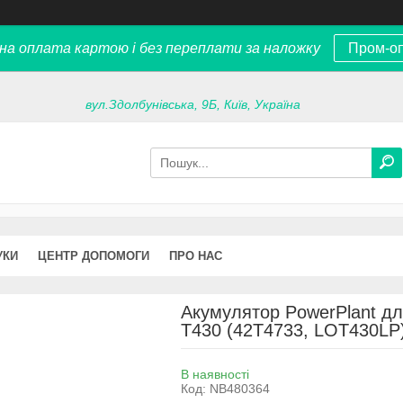
на оплата картою і без переплати за наложку
Пром-о
вул.Здолбунівська, 9Б, Київ, Україна
УКИ
ЦЕНТР ДОПОМОГИ
ПРО НАС
Акумулятор PowerPlant д
T430 (42T4733, LOT430LP
В наявності
Код:
NB480364