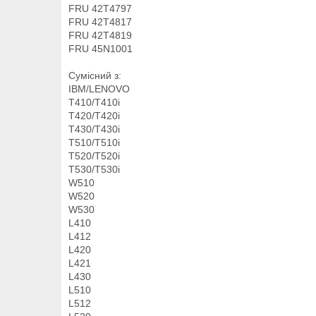
FRU 42T4797
FRU 42T4817
FRU 42T4819
FRU 45N1001
Сумісний з:
IBM/LENOVO
T410/T410i
T420/T420i
T430/T430i
T510/T510i
T520/T520i
T530/T530i
W510
W520
W530
L410
L412
L420
L421
L430
L510
L512