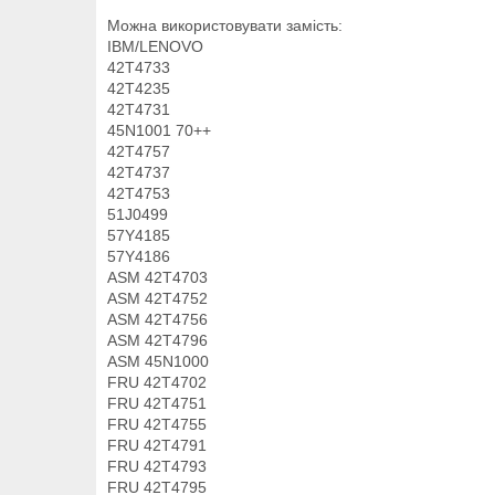
Можна використовувати замість:
IBM/LENOVO
42T4733
42T4235
42T4731
45N1001 70++
42T4757
42T4737
42T4753
51J0499
57Y4185
57Y4186
ASM 42T4703
ASM 42T4752
ASM 42T4756
ASM 42T4796
ASM 45N1000
FRU 42T4702
FRU 42T4751
FRU 42T4755
FRU 42T4791
FRU 42T4793
FRU 42T4795