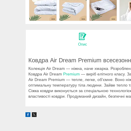
Опис
Ковдра Air Dream Premium всесезонн
Колекція Air Dream — ніжна, наче хмарка. Розробле
Ковдра Air Dream
Premium
— виріб елітного класу. З
Air Dream Premium — тепле, легке, об'ємне. Воно ні
оптимальну температуру тіла людини. Зайве тепло т
Сіжка ковдри виконується за спеціальною технологі
властивості ковдри. Продуманий дизайн, безпечні мат