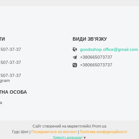
goodsshop.office@gmail.com
 507-37-37
+380665073737
 507-37-37
+380665073737
 507-37-37
egram
а
Сайт створений на маркетплейсі
Prom.ua
Гудс Шоп |
Поскаржитися на контент
|
Політика конфіденційності
Select Language
▼