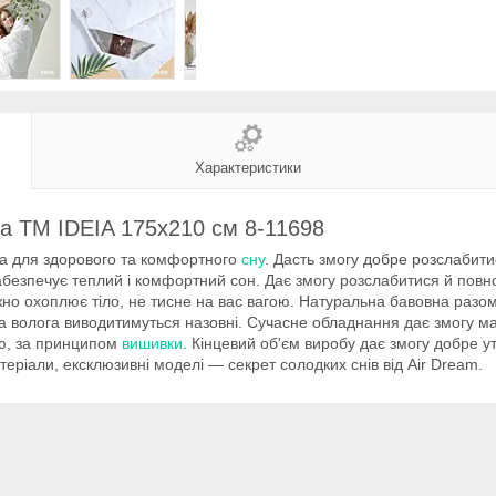
Характеристики
а ТМ IDEIA 175х210 см 8-11698
на для здорового та комфортного
сну
. Дасть змогу добре розслабити
абезпечує теплий і комфортний сон. Дає змогу розслабитися й повно
жно охоплює тіло, не тисне на вас вагою. Натуральна бавовна разо
а волога виводитимуться назовні. Сучасне обладнання дає змогу м
єю, за принципом
вишивки
. Кінцевий об'єм виробу дає змогу добре у
еріали, ексклюзивні моделі — секрет солодких снів від Air Dream.