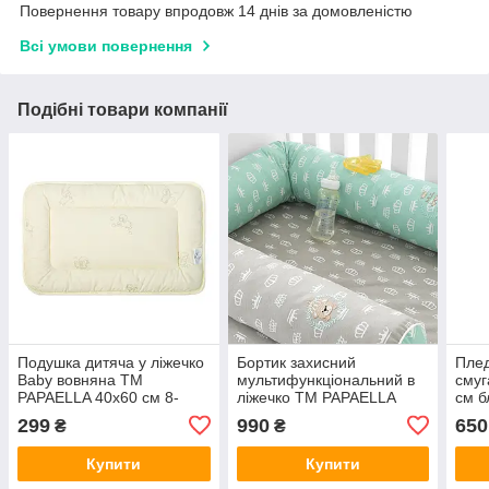
Повернення товару впродовж 14 днів за домовленістю
Всі умови повернення
Подібні товари компанії
Подушка дитяча у ліжечко
Бортик захисний
Плед
Baby вовняна ТM
мультифункціональний в
смуг
PAPAELLA 40х60 см 8-
ліжечко ТM PAPAELLA
см б
11046
60х15 см, 120х15 см
299
990
650
₴
₴
корона м'ята/беж 8-
34533*004
Купити
Купити