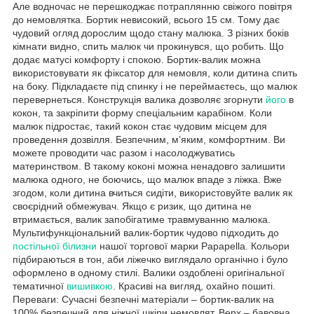
Але водночас не перешкоджає потраплянню свіжого повітря
до немовлятка. Бортик невисокий, всього 15 см. Тому дає
чудовий огляд дорослим щодо стану малюка. З різних боків
кімнати видно, спить малюк чи прокинувся, що робить. Що
додає матусі комфорту і спокою. Бортик-валик можна
використовувати як фіксатор для немовля, коли дитина спить
на боку. Підкладаєте під спинку і не переймаєтесь, що малюк
перевернеться. Конструкція валика дозволяє згорнути
його
в
кокон, та закріпити форму спеціальним карабіном. Коли
малюк підростає, такий кокон стає чудовим місцем для
проведення дозвілля. Безпечним, м’яким, комфортним. Ви
можете проводити час разом і насолоджуватись
материнством. В такому коконі можна ненадовго залишити
малюка одного, не боючись, що малюк впаде з ліжка. Вже
згодом, коли дитина вчиться сидіти, використовуйте валик як
своєрідний обмежувач. Якщо є ризик, що дитина не
втримається, валик запобігатиме травмуванню малюка.
Мультифункціональний валик-бортик чудово підходить до
постільної білизни
нашої торгової марки Papapella. Кольори
підбираються в тон, аби ліжечко виглядало органічно і було
оформлено в одному стилі. Валики оздоблені оригінальної
тематичної
вишивкою
. Красиві на вигляд, охайно пошиті.
Переваги: Сучасні безпечні матеріали – бортик-валик на
100% безпечний для ніжної шкіри немовлят. Верх – бавовна