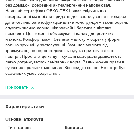
без домішок. Всередині антиалергенний наповнювач.
Наявний сертифікат OEKO-TEX І, який свідчить що
використанні матеріали придатні для застосування в товарах
дитячої лінії. Багатофункціональна конструкція – такий бортик
служить значно довше, ніж звичайні бортики в ліжечко
немовлят. Це і кокон, і обмежувач, і валик для розвитку
малюка. Комфорт мамі, безпека малюку – бортик у формі
валика зручний у застосуванні. Захищає малюка від
травмувань, не перешкоджає огляду та притоку свіжого
повітря. Простота догляду – сучасні матеріали дозволяють
легко дотримуватись санітарних норм. Валик можна прати в
сучасних пральних машинах. Він швидко сохне. Не потребує
особливих умов зберігання.
Приховати
Характеристики
Основні атрибути
Тип тканини
Бавовна