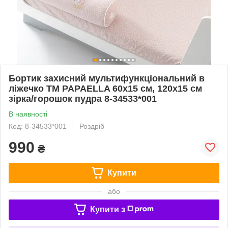
Бортик захисний мультифункціональний в
ліжечко ТM PAPAELLA 60х15 см, 120х15 см
зірка/горошок пудра 8-34533*001
В наявності
Код: 8-34533*001
Роздріб
990
₴
Купити
або
Купити з