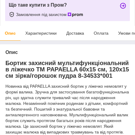
Що таке купити з Пром?
Замовлення під захистом
Опис
Характеристики
Доставка
Оплата
Умови п
Опис
Бортик захисний мультифункціональний
в ліжечко ТM PAPAELLA 60х15 см, 120х15
см зірка/горошок пудра 8-34533*001
Новинка від PAPAELLA захисний бортик у ліжечко немовлят у
формі валика. Зручна для застосування багатофункціональна
річ, що здатна служити тривалий час після народження
малюка. Незамінний помічник родинам з дітьми, комфортний
та безпечний. Пошитий з знатуральної бавовни та
антиалергенного наповнювача. Мультифункціональний валик
бортик служить протягом багатьох років після народження
малюка. Це захисний бортик у ліжечко немовлят. Який
захищає малюка від випадкових травмувань та від протягів.