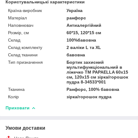
Користувальницькі характеристики
Країна-виробник
Україна
Матеріал
ранфорс
Наповнювач
Антиалергійний
Розмір, см
60*15, 120*15 см
Склад
100%бавовна
Склад комплекту
2 валіки L та XL
Склад тканини
бавовна
Тип призначення
Бортик захисний
мультифункціональний в
ліжечко ТM PAPAELLA 60х15
см, 120х15 см зірка/горошок
пудра 8-34533*001
Тканина
Ранфорс, 100% бавовна
Колір
зірка/горошок пудра
Приховати
Умови доставки