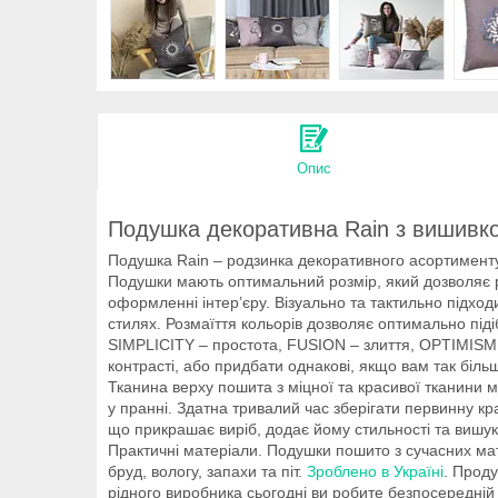
Опис
Подушка декоративна Rain з вишивк
Подушка Rain – родзинка декоративного асортименту 
Подушки мають оптимальний розмір, який дозволяє роз
оформленні інтер’єру. Візуально та тактильно підхо
стилях. Розмаїття кольорів дозволяє оптимально піді
SIMPLICITY – простота, FUSION – злиття, OPTIMISM –
контрасті, або придбати однакові, якщо вам так біл
Тканина верху пошита з міцної та красивої тканини м
у пранні. Здатна тривалий час зберігати первинну к
що прикрашає виріб, додає йому стильності та вишук
Практичні матеріали. Подушки пошито з сучасних мат
бруд, вологу, запахи та піт.
Зроблено в Україні
. Прод
рідного виробника сьогодні ви робите безпосередній 