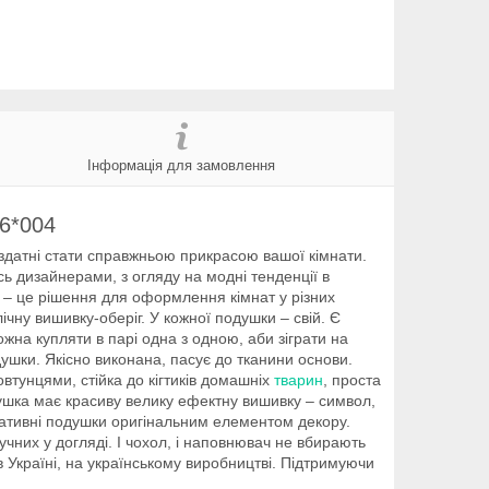
Інформація для замовлення
6*004
 здатні стати справжньою прикрасою вашої кімнати.
сь дизайнерами, з огляду на модні тенденції в
n – це рішення для оформлення кімнат у різних
чну вишивку-оберіг. У кожної подушки – свій. Є
на купляти в парі одна з одною, аби зіграти на
ушки. Якісно виконана, пасує до тканини основи.
овтунцями, стійка до кігтиків домашніх
тварин
, проста
душка має красиву велику ефектну вишивку – символ,
оративні подушки оригінальним елементом декору.
чних у догляді. І чохол, і наповнювач не вбирають
в Україні, на українському виробництві. Підтримуючи