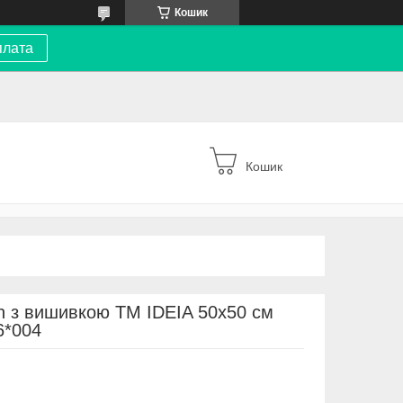
Кошик
плата
Кошик
n з вишивкою ТМ IDEIA 50х50 см
6*004