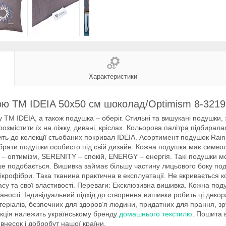
Характеристики
ою ТМ IDEIA 50х50 см шоколад/Optimism 8-3219
ТМ IDEIA, а також подушка – оберіг. Стильні та вишукані подушки,
містити їх на ліжку, дивані, кріслах. Кольорова палітра підбирала
дить до колекції стьобаних покривал IDEIA. Асортимент подушок Rai
брати подушки особисто під свій дизайн. Кожна подушка має символі
 оптимізм, SERENITY – спокій, ENERGY – енергія. Такі подушки мож
ьше подобається. Вишивка займає більшу частину лицьового боку под
ікрофібри. Така тканина практична в експлуатації. Не вкривається к
расу та свої властивості. Переваги: Ексклюзивна вишивка. Кожна по
аності. Індивідуальний підхід до створення вишивки робить ці дек
еріалів, безпечних для здоров’я людини, придатних для прання, зру
укція належить українському бренду
домашнього текстилю
. Пошита 
внесок і добробут нашої країни.