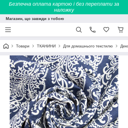
Безпечна оплата картою і без переплати за
наложку
Магазин, що завжди з тобою
Товари
ТКАНИНИ
Для домашнього текстилю
Дек