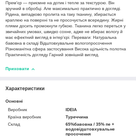
Прем'єр — приємне на дотик і тепле за текстурою. Він
зручний в обробці. Але максимально практично в догляді.
Рідина, випадково пролита на таку тканину, збирається
краплею на поверхні та не просочується всередину. Жирні
плями досить промокнути губкою. Тканина легко переться у
звичайних умовах, швидко сохне, адже не вбирає вологу й
має ефектний вигляд в інтер'єрі. Переваги: Натуральна
бавовна в складі Відштовхувальне вологопросочення
Різноманітна сфера застосування Висока щільність полотна
Практичність догляду Гарний зовнішній вигляд.
Приховати
Характеристики
Основні
Виробник
IDEIA
Країна виробник
Туреччина
Склад
65%бавовна / 35% пе +
водовідштовхувальне
просочення