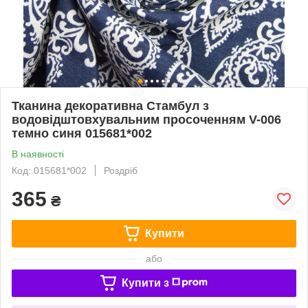
Тканина декоративна Стамбул з
водовідштовхувальним просоченням V-006
темно синя 015681*002
В наявності
Код: 015681*002
Роздріб
365
₴
Купити
або
Купити з