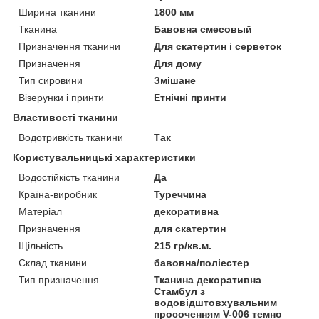
Ширина тканини
1800 мм
Тканина
Бавовна смесовый
Призначення тканини
Для скатертин і серветок
Призначення
Для дому
Тип сировини
Змішане
Візерунки і принти
Етнічні принти
Властивості тканини
Водотривкість тканини
Так
Користувальницькі характеристики
Водостійкість тканини
Да
Країна-виробник
Туреччина
Матеріал
декоративна
Призначення
для скатертин
Щільність
215 гр/кв.м.
Склад тканини
бавовна/поліестер
Тип призначення
Тканина декоративна
Стамбул з
водовідштовхувальним
просоченням V-006 темно