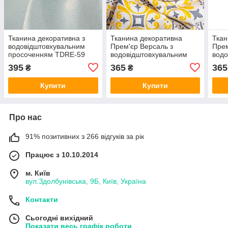
Тканина декоративна з
Тканина декоративна
Ткан
водовідштовхувальним
Прем'єр Версаль з
Прем
просоченням TDRE-59
водовідштовхувальним
водо
молоко 04-16570*006
просоченням V-004
прос
395
365
365
₴
₴
жовтий
Купити
Купити
Про нас
91% позитивних з 266 відгуків за рік
Працює з 10.10.2014
м. Київ
вул.Здолбунівська, 9Б, Київ, Україна
Контакти
Сьогодні вихідний
Показати весь графік роботи