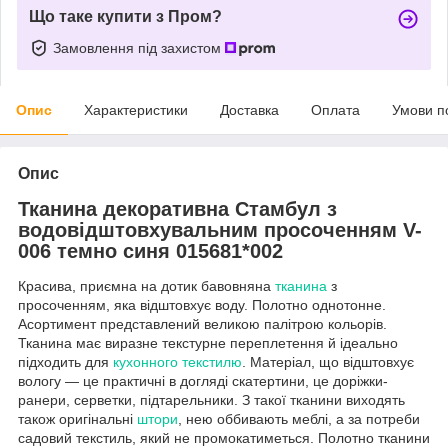
Що таке купити з Пром?
Замовлення під захистом
Опис
Характеристики
Доставка
Оплата
Умови п
Опис
Тканина декоративна Стамбул з
водовідштовхувальним просоченням V-
006 темно синя 015681*002
Красива, приємна на дотик бавовняна
тканина
з
просоченням, яка відштовхує воду. Полотно однотонне.
Асортимент представлений великою палітрою кольорів.
Тканина має виразне текстурне переплетення й ідеально
підходить для
кухонного текстилю
. Матеріал, що відштовхує
вологу — це практичні в догляді скатертини, це доріжки-
ранери, серветки, підтарельники. З такої тканини виходять
також оригінальні
штори
, нею оббивають меблі, а за потреби
садовий текстиль, який не промокатиметься. Полотно тканини