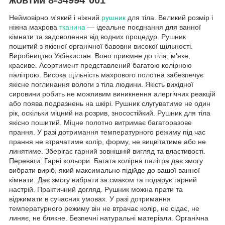
Неймовірно м'який і ніжний
рушник
для тіла. Великий розмір і
ніжна махрова
тканина
— ідеальне поєднання для ванної
кімнати та задоволення від водних процедур. Рушник
пошитий з якісної органічної бавовни високої щільності.
Виробництво Узбекистан. Воно приємне до тіла, м'яке,
красиве. Асортимент представлений багатою колірною
палітрою. Висока щільність махрового полотна забезпечує
якісне поглинання вологи з тіла людини. Якість вихідної
сировини робить не можливим виникнення алергічних реакцій
або поява подразнень на шкірі. Рушник слугуватиме не один
рік, оскільки міцний на розрив, зносостійкий. Рушник для тіла
якісно пошитий. Міцне полотно витримає багаторазове
прання. У разі дотримання температурного режиму під час
прання не втрачатиме колір, форму, не вицвітатиме або не
линятиме. Зберігає гарний зовнішній вигляд та властивості.
Переваги: Гарні кольори. Багата колірна палітра дає змогу
вибрати виріб, який максимально підійде до вашої ванної
кімнати. Дає змогу вибрати за смаком та подарує гарний
настрій. Практичний догляд. Рушник можна прати та
віджимати в сучасних умовах. У разі дотримання
температурного режиму він не втрачає колір, не сідає, не
линяє, не блякне. Безпечні натуральні матеріали. Органічна