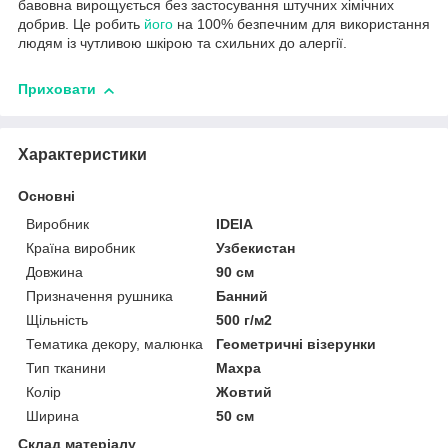
бавовна вирощується без застосування штучних хімічних
добрив. Це робить
його
на 100% безпечним для використання
людям із чутливою шкірою та схильних до алергії.
Приховати
Характеристики
Основні
Виробник
IDEIA
Країна виробник
Узбекистан
Довжина
90 см
Призначення рушника
Банний
Щільність
500 г/м2
Тематика декору, малюнка
Геометричні візерунки
Тип тканини
Махра
Колір
Жовтий
Ширина
50 см
Склад матеріалу