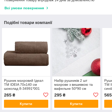
Повернення товару впродовж 14 днів за домовленістю
Всі умови повернення
Подібні товари компанії
Рушник махровий Ідеал
Набір рушників 2 шт
Рушн
TM IDEIA 70х140 см
махрове з вишивкою та
TM I
шоколад 8-34991*001
вафельне 50*90 см
сині
ялинка 8-35378*001
265
295
565
₴
₴
Купити
Купити