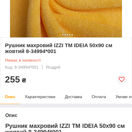
Рушник махровий IZZI TM IDEIA 50х90 см
жовтий 8-34994*001
Немає в наявності
Код: 8-34994*001
Роздріб
255
₴
Опис
Характеристики
Доставка
Оплата
Умови п
Опис
Рушник махровий IZZI TM IDEIA 50х90 см
жовтий 8-34994*001