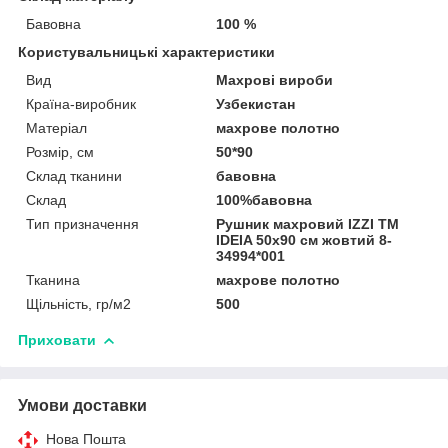
Бавовна
100 %
Користувальницькі характеристики
Вид
Махрові вироби
Країна-виробник
Узбекистан
Матеріал
махрове полотно
Розмір, см
50*90
Склад тканини
бавовна
Склад
100%бавовна
Тип призначення
Рушник махровий IZZI TM
IDEIA 50х90 см жовтий 8-
34994*001
Тканина
махрове полотно
Щільність, гр/м2
500
Приховати
Умови доставки
Нова Пошта