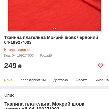
Тканина плательна Мокрий шовк червоний
04-19927*003
Немає в наявності
Код: 04-19927*003
Роздріб
249
₴
Опис
Характеристики
Доставка
Оплата
Умови п
Опис
Тканина плательна Мокрий шовк
червоний 04-19927*003