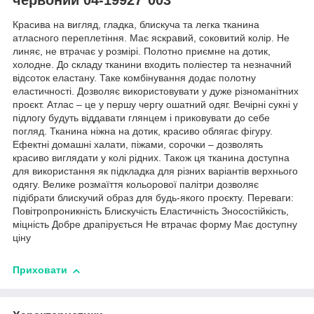
Красива на вигляд, гладка, блискуча та легка тканина
атласного переплетіння. Має яскравий, соковитий колір. Не
линяє, не втрачає у розмірі. Полотно приємне на дотик,
холодне. До складу тканини входить поліестер та незначний
відсоток еластану. Таке комбінування додає полотну
еластичності. Дозволяє використовувати у дуже різноманітних
проєкт. Атлас – це у першу чергу ошатний одяг. Вечірні сукні у
підлогу будуть віддавати глянцем і приковувати до себе
погляд. Тканина ніжна на дотик, красиво облягає фігуру.
Ефектні домашні халати, піжами, сорочки – дозволять
красиво виглядати у колі рідних. Також ця тканина доступна
для використання як підкладка для різних варіантів верхнього
одягу. Велике розмаїття кольорової палітри дозволяє
підібрати блискучий образ для будь-якого проєкту. Переваги:
Повітропроникність Блискучість Еластичність Зносостійкість,
міцність Добре драпірується Не втрачає форму Має доступну
ціну
Приховати