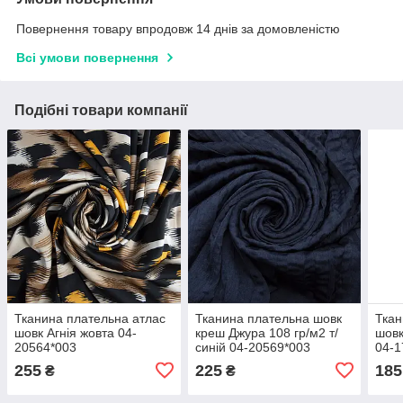
Повернення товару впродовж 14 днів за домовленістю
Всі умови повернення
Подібні товари компанії
Тканина плательна атлас
Тканина плательна шовк
Ткан
шовк Агнія жовта 04-
креш Джура 108 гр/м2 т/
шовк
20564*003
синій 04-20569*003
04-1
255
225
185
₴
₴