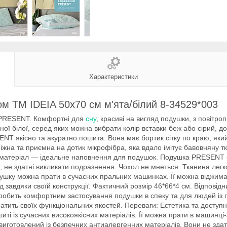
Характеристики
 ТМ IDEIA 50х70 см м'ята/білий 8-34529*003
и PRESENT. Комфортні для
сну
, красиві на вигляд подушки, з повітр
ої білої, серед яких можна вибрати колір вставки беж або сірий, д
NT якісно та акуратно пошита. Вона має бортик сітку по краю, яки
жна та приємна на дотик мікрофібра, яка вдало імітує бавовняну т
 матеріал — ідеальне наповнення для подушок. Подушка PRESENT —
, не здатні викликати подразнення. Чохол не мнеться. Тканина лег
ушку можна прати в сучасних пральних машинках. Її можна віджима
авдяки своїй конструкції. Фактичний розмір 46*66*4 см. Відповідн
а робить комфортним застосування подушки в спеку та для людей із
тратить своїх функціональних якостей. Переваги: Естетика та досту
ті із сучасних високоякісних матеріалів. Її можна прати в машинці
виготовлений із безпечних антиалергенних матеріалів. Вони не зд