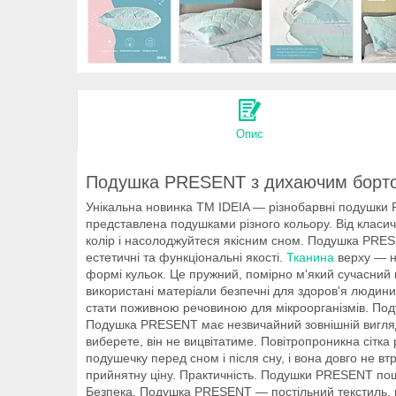
Опис
Подушка PRESENT з дихаючим бортом
Унікальна новинка ТМ IDEIA — різнобарвні подушк
представлена подушками різного кольору. Від класичн
колір і насолоджуйтеся якісним сном. Подушка PRESE
естетичні та функціональні якості.
Тканина
верху — ні
формі кульок. Це пружний, помірно м'який сучасний
використані матеріали безпечні для здоров'я людини
стати поживною речовиною для мікроорганізмів. Под
Подушка PRESENT має незвичайний зовнішній вигляд з
виберете, він не вицвітатиме. Повітропроникна сітк
подушечку перед сном і після сну, і вона довго не в
прийнятну ціну. Практичність. Подушки PRESENT поши
Безпека. Подушка PRESENT — постільний текстиль, 