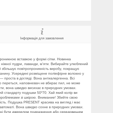
Інформація для замовлення
опроникною вставкою у формі сітки. Новинка
о ніжної пудри, лаванди, м'яти. Вибирайте улюблений
й збільшує повітропроникність виробу, покращує
канину. Усередині розміщене поліефірне волокно у
 проста в догляді. Вона антиалергенна. Всі
ко переться, наповнювач не вбирає пил, не може
ти, вона швидко висихає в природних умовах.
ий стандарту подушки 50*70. Хай який колір ви
 проблемами зі шкірою. Внимание! Збийте свою
пність. Подушка PRESENT красива на вигляд і має
-автоматі. Вона швидко сохне в природних умовах.
атні бути джерелом подразнення або середовищем