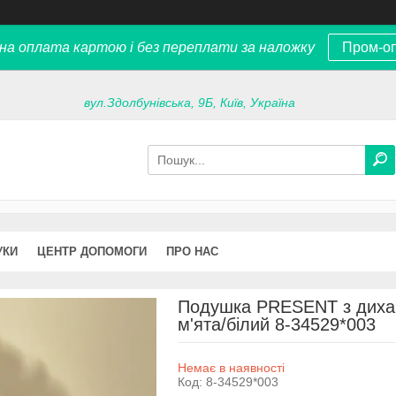
на оплата картою і без переплати за наложку
Пром-о
вул.Здолбунівська, 9Б, Київ, Україна
УКИ
ЦЕНТР ДОПОМОГИ
ПРО НАС
Подушка PRESENT з диха
м'ята/білий 8-34529*003
Немає в наявності
Код:
8-34529*003