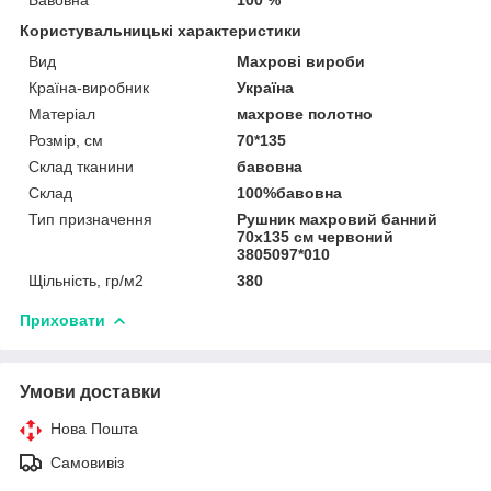
Користувальницькі характеристики
Вид
Махрові вироби
Країна-виробник
Україна
Матеріал
махрове полотно
Розмір, см
70*135
Склад тканини
бавовна
Склад
100%бавовна
Тип призначення
Рушник махровий банний
70х135 см червоний
3805097*010
Щільність, гр/м2
380
Приховати
Умови доставки
Нова Пошта
Самовивіз