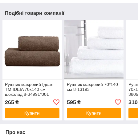
Подібні товари компанії
Рушник махровий Ідеал
Рушник махровий 70*140
Рушн
TM IDEIA 70х140 см
см 8-13193
70х1
шоколад 8-34991*001
380
265
595
310
₴
₴
Купити
Купити
Про нас