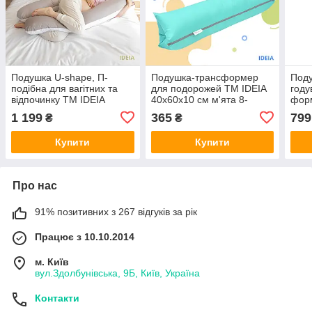
Подушка U-shape, П-
Подушка-трансформер
Поду
подібна для вагітних та
для подорожей ТМ IDEIA
году
відпочинку ТМ IDEIA
40х60х10 см м'ята 8-
фор
140х75х20 см сіро/біла 8-
31814*003
30х1
1 199
365
799
₴
₴
33722*001
аква
3148
Купити
Купити
Про нас
91% позитивних з 267 відгуків за рік
Працює з 10.10.2014
м. Київ
вул.Здолбунівська, 9Б, Київ, Україна
Контакти