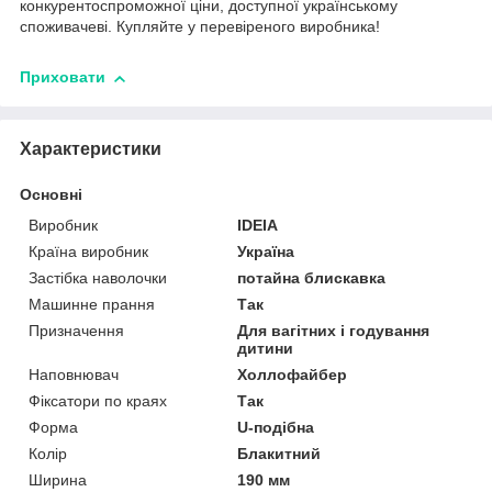
конкурентоспроможної ціни, доступної українському
споживачеві. Купляйте у перевіреного виробника!
Приховати
Характеристики
Основні
Виробник
IDEIA
Країна виробник
Україна
Застібка наволочки
потайна блискавка
Машинне прання
Так
Призначення
Для вагітних і годування
дитини
Наповнювач
Холлофайбер
Фіксатори по краях
Так
Форма
U-подібна
Колір
Блакитний
Ширина
190 мм