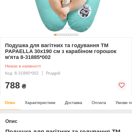
Подушка для вагітних та годування ТМ
PAPAELLA 30х190 см з карабіном горошок
м'ята 8-31885*002
Немає в наявності
Код: 8-31885*002
Роздріб
788
₴
Опис
Характеристики
Доставка
Оплата
Умови п
Опис
Подушка для вагітних та годування ТМ