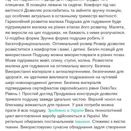
пляшечки. В позиціях лежачи та сидячи. Комфорт під час
вагітності Дозволяє розслабитись та зайняти зручну позицію,
що особливо актуально в останньому триместрі вагітності.
Гармонійний розвиток малюка Подушка для годування буде
підтримувати малюка на різних етапах його розвитку. Малята,
які виросли на цих подушках, не бажають з ними розлучатися.
U-подібна форма Зручна форма подушки робить її
багатофункціональною. Оптимальний розмір Розмір дозволяє
розміститися з комфортом і мамі, і дитині. Безліч позицій для
використання Подушку можна використовувати в різних позах.
Може підтримати живіт, спину, ступні, коліна. Розмістити
малюка для годування на оптимальну висоту. Безпека
Використанні матеріали є антиалергенними, безпечними для
здоров’я, не здатними викликати подразнення на чутливій
шкірі новонародженої дитини. Безпека матеріалів
підтверджена сертифікатом європейського рівня OekoTex.
Рівень І. Простий догляд Продумана конструкція дозволяє
тримати подушку завжди ідеально чистою. Верхній чохол на
блискавці знімаються для прання. У разі потреби можна
прати й всю подушку.
Зроблено в Україні
Весь технологічний
цикл виготовлення виробу здійснюється в Україні. Ми
ретельно обираємо постачальників
тканини
. Стежимо з якістю
тканин. Використовуємо сучасне обладнання задля створення