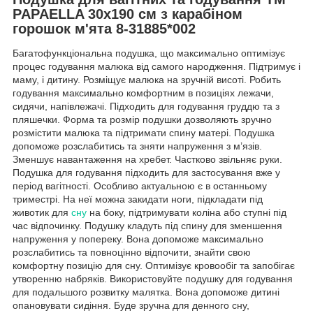
PAPAELLA 30х190 см з карабіном
горошок м'ята 8-31885*002
Багатофункціональна подушка, що максимально оптимізує
процес годування малюка від самого народження. Підтримує і
маму, і дитину. Розміщує малюка на зручній висоті. Робить
годування максимально комфортним в позиціях лежачи,
сидячи, напівлежачі. Підходить для годування груддю та з
пляшечки. Форма та розмір подушки дозволяють зручно
розмістити малюка та підтримати спину матері. Подушка
допоможе розслабитись та зняти напруження з м’язів.
Зменшує навантаження на хребет. Частково звільняє руки.
Подушка для годування підходить для застосування вже у
період вагітності. Особливо актуальною є в останньому
триместрі. На неї можна закидати ноги, підкладати під
животик для
сну
на боку, підтримувати коліна або ступні під
час відпочинку. Подушку кладуть під спину для зменшення
напруження у попереку. Вона допоможе максимально
розслабитись та повноцінно відпочити, знайти свою
комфортну позицію для сну. Оптимізує кровообіг та запобігає
утворенню набряків. Використовуйте подушку для годування
для подальшого розвитку малятка. Вона допоможе дитині
опановувати сидіння. Буде зручна для денного сну,