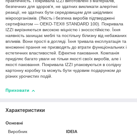
практичність. Покривала IZZI виготовлені з матеріалів,
безпечних для здоров'я, не здатних викликати алергічні
реакції, не здатних бути середовищем для шкідливих
мікроорганізмів. (Якість і безпека виробів підтверджені
сертифікатом — OEKO-TEX® STANDARD 100). Покривала
IZZI вирізняються високою міцністю і зносостійкістю. Їхня
наявність захищає меблі та постільну білизну від небажаних
впливів. Вони прості в догляді. Їхня тривала експлуатація та
множинні прання не призводять до втрати функціональних і
естетичних властивостей. Ефектне паковання. Компанія
приділяє багато уваги не тільки якості своїх виробів, але і
якості паковання. Покривала IZZI упаковуються в солідну
картонну коробку та можуть бути чудовим подарунком до
різних урочистих подій.
Приховати
Характеристики
Основні
Виробник
IDEIA