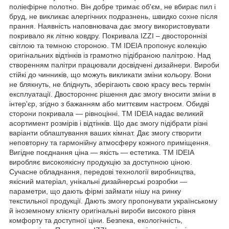
поліефірне полотно. Він добре тримає об'єм, не вбирає пил і
бруд, не викликає алергічних подразнень, швидко сохне після
прання. Наявність наповнювача дає змогу використовувати
покривало як літню ковдру. Покривала IZZI – двостороннізі
світлою та темною стороною. ТМ IDEIA пропонує колекцію
оригінальних відтінків із грамотно підібраною палітрою. Над
створенням палітри працювали досвідчені дизайнери. Вироби
стійкі до чинників, що можуть викликати зміни кольору. Вони
не блякнуть, не бліднуть, зберігають свою красу весь термін
експлуатації. Двостороннє рішення дає змогу вносити зміни в
інтер'єр, згідно з бажанням або миттєвим настроєм. Обидві
сторони покривала — рівноцінні. ТМ IDEIA надає великий
асортимент розмірів і відтінків. Що дає змогу підібрати різні
варіанти облаштування ваших кімнат. Дає змогу створити
неповторну та гармонійну атмосферу кожного приміщення.
Вигідне поєднання ціна — якість — естетика. ТМ IDEIA
виробляє високоякісну продукцію за доступною ціною.
Сучасне обладнання, передові технології виробництва,
якісний матеріал, унікальні дизайнерські розробки —
параметри, що дають фірмі займати нішу на ринку
текстильної продукції. Дають змогу пропонувати українському
й іноземному клієнту оригінальні вироби високого рівня
комфорту та доступної ціни. Безпека, екологічність,