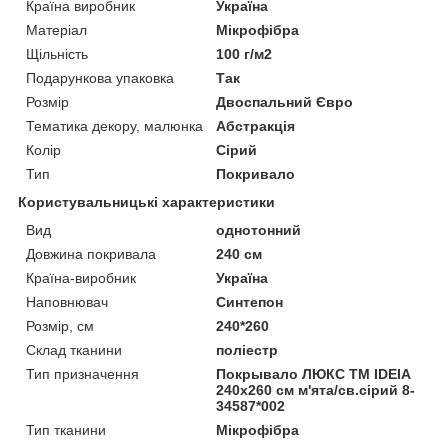
Країна виробник
Україна
Матеріал
Мікрофібра
Щільність
100 г/м2
Подарункова упаковка
Так
Розмір
Двоспальний Євро
Тематика декору, малюнка
Абстракція
Колір
Сірий
Тип
Покривало
Користувальницькі характеристики
Вид
однотонний
Довжина покривала
240 см
Країна-виробник
Україна
Наповнювач
Синтепон
Розмір, см
240*260
Склад тканини
поліестр
Тип призначення
Покрывало ЛЮКС TM IDEIA
240х260 см м'ята/св.сірий 8-
34587*002
Тип тканини
Мікрофібра