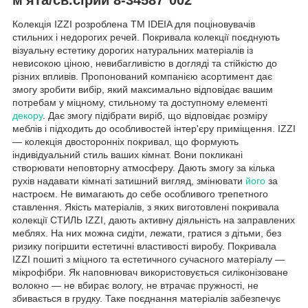
Колекція IZZI розроблена ТМ IDEIA для поціновувачів
стильних і недорогих речей. Покривала колекції поєднують
візуальну естетику дорогих натуральних матеріалів із
невисокою ціною, невибагливістю в догляді та стійкістю до
різних впливів. Пропонований компанією асортимент дає
змогу зробити вибір, який максимально відповідає вашим
потребам у міцному, стильному та доступному елементі
декору
. Дає змогу підібрати виріб, що відповідає розміру
меблів і підходить до особливостей інтер'єру приміщення. IZZI
— колекція двосторонніх покривал, що формують
індивідуальний стиль ваших кімнат. Вони покликані
створювати неповторну атмосферу. Дають змогу за кілька
рухів надавати кімнаті затишний вигляд, змінювати
його
за
настроєм. Не вимагають до себе особливого трепетного
ставлення. Якість матеріалів, з яких виготовлені покривала
колекції СТИЛЬ IZZI, дають активну діяльність на заправлених
меблях. На них можна сидіти, лежати, гратися з дітьми, без
ризику погіршити естетичні властивості виробу. Покривала
IZZI пошиті з міцного та естетичного сучасного матеріалу —
мікрофібри. Як наповнювач використовується силіконізоване
волокно — не вбирає вологу, не втрачає пружності, не
збивається в грудку. Таке поєднання матеріалів забезпечує