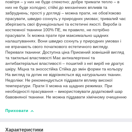
повітря – у них не буде спекотно; добре тримати тепло – в
них не буде холодно; стійкі до механічних впливів та
забруднень; прості у догляді – можна прати, не обов'язково
прасувати, швидко сохнуть у природних умовах; тривалий час
зберігають свої функціональні та естетичні якості. Вироби із
костюмної тканини 100% ПЕ, як правило, не потрібно
прасувати. Їх можна прати при максимально щадних
налаштуваннях. Вони швидко сохнуть у природних умовах і
не втрачають свого початкового естетичного вигляду.
Переваги тканини: Доступна ціна Приємний зовнішній вигляд
та тактильні властивості Має антиалергенні та
антибактеріальні властивості – пошитий з неї виріб не дратує
шкіру. Міцна та зносостійка Стійка до змін форми та кольору
На вигляд та дотик не відрізняється від натуральних тканин.
Недоліки: Не рекомендується піддавати впливу високої
температури. Прати її можна на щадних режимах. При
необхідності прасування – використовувати додатковий шар
бавовняної тканини. Не можна піддавати хімічному очищенню
Приховати
Характеристики