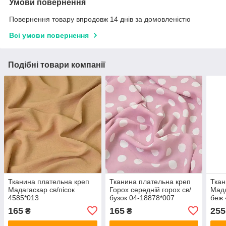
Умови повернення
Повернення товару впродовж 14 днів за домовленістю
Всі умови повернення
Подібні товари компанії
Тканина плательна креп
Тканина плательна креп
Ткан
Мадагаскар св/пісок
Горох середній горох св/
Мада
4585*013
бузок 04-18878*007
беж 
165
165
255
₴
₴