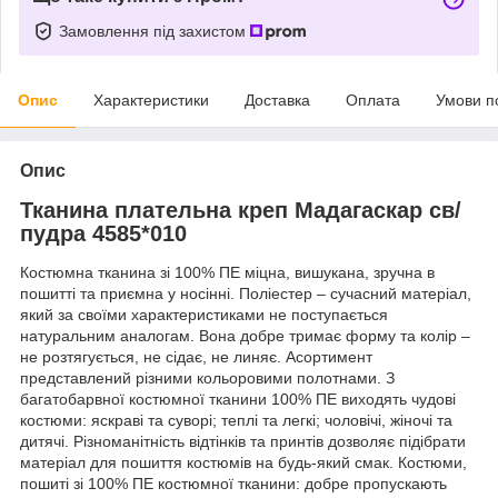
Замовлення під захистом
Опис
Характеристики
Доставка
Оплата
Умови п
Опис
Тканина плательна креп Мадагаскар св/
пудра 4585*010
Костюмна тканина зі 100% ПЕ міцна, вишукана, зручна в
пошитті та приємна у носінні. Поліестер – сучасний матеріал,
який за своїми характеристиками не поступається
натуральним аналогам. Вона добре тримає форму та колір –
не розтягується, не сідає, не линяє. Асортимент
представлений різними кольоровими полотнами. З
багатобарвної костюмної тканини 100% ПЕ виходять чудові
костюми: яскраві та суворі; теплі та легкі; чоловічі, жіночі та
дитячі. Різноманітність відтінків та принтів дозволяє підібрати
матеріал для пошиття костюмів на будь-який смак. Костюми,
пошиті зі 100% ПЕ костюмної тканини: добре пропускають