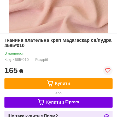
Тканина плательна креп Мадагаскар св/пудра
4585*010
В наявності
Код: 4585*010
Роздріб
165
₴
Купити
або
Купити з
Що таке купити з Пром?