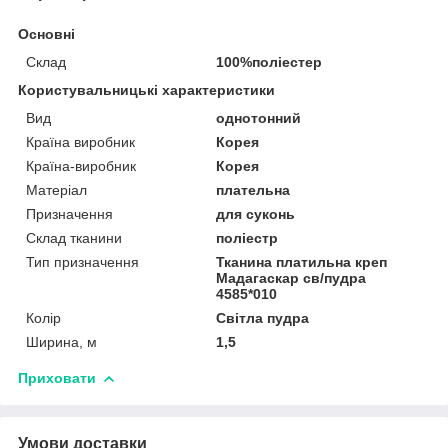
Основні
Склад
100%поліестер
Користувальницькі характеристики
Вид
однотонний
Країна виробник
Корея
Країна-виробник
Корея
Матеріал
плательна
Призначення
для суконь
Склад тканини
поліестр
Тип призначення
Тканина платильна креп
Мадагаскар св/пудра
4585*010
Колір
Світла пудра
Ширина, м
1,5
Приховати
Умови доставки