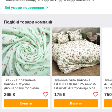
Всі умови повернення
Подібні товари компанії
Тканина плательна
Тканина бязь бавовна
Ткан
бавовна Муслін
GOLD LUX пл 125 г/м2 V-
4-ша
двошаровий тюльпан
GLux-01-01 троянди біла
2059
м'ята 04-20190*028
04-19294*008
265
175
750
₴
₴
Купити
Купити