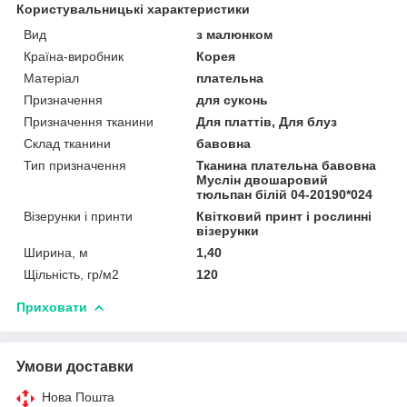
Користувальницькі характеристики
Вид
з малюнком
Країна-виробник
Корея
Матеріал
плательна
Призначення
для суконь
Призначення тканини
Для платтів, Для блуз
Склад тканини
бавовна
Тип призначення
Тканина плательна бавовна
Муслін двошаровий
тюльпан білій 04-20190*024
Візерунки і принти
Квітковий принт і рослинні
візерунки
Ширина, м
1,40
Щільність, гр/м2
120
Приховати
Умови доставки
Нова Пошта