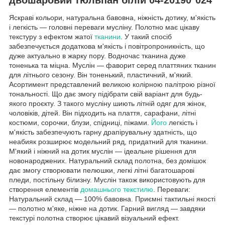
Яскраві кольори, натуральна бавовна, ніжність дотику, м'якість
і легкість — головні переваги мусліну. Полотно має цікаву
текстуру з ефектом жатої
тканини
. У такий спосіб
забезпечується додаткова м'якість і повітропроникність, що
дуже актуально в жарку пору. Водночас тканина дуже
тоненька та міцна. Муслін — фаворит серед платтяних тканин
для літнього сезону. Він тоненький, пластичний, м'який.
Асортимент представлений великою колірною палітрою різної
тональності. Що дає змогу підібрати свій варіант для будь-
якого проєкту. З такого мусліну шиють літній одяг для жінок,
чоловіків, дітей. Він підходить на плаття, сарафани, літні
костюми, сорочки, блузи, спідниці, піжами.
Його
легкість і
м'якість забезпечують гарну драпірувальну здатність, що
неабияк розширює модельний ряд, придатний для тканини.
М'який і ніжний на дотик муслін — ідеальне рішення для
новонароджених. Натуральний склад полотна, без домішок
дає змогу створювати пелюшки, легкі літні багатошарові
пледи, постільну білизну. Муслін також використовують для
створення елементів
домашнього текстилю
. Переваги:
Натуральний склад — 100% бавовна. Приємні тактильні якості
— полотно м'яке, ніжне на дотик. Гарний вигляд — завдяки
текстурі полотна створює цікавий візуальний ефект.