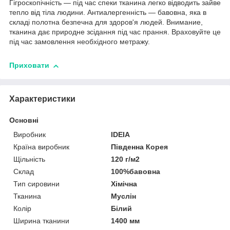
Гігроскопічність — під час спеки тканина легко відводить зайве
тепло від тіла людини. Антиалергенність — бавовна, яка в
складі полотна безпечна для здоров'я людей. Внимание,
тканина дає природне зсідання під час прання. Враховуйте це
під час замовлення необхідного метражу.
Приховати
Характеристики
Основні
Виробник
IDEIA
Країна виробник
Південна Корея
Щільність
120 г/м2
Склад
100%бавовна
Тип сировини
Хімічна
Тканина
Муслін
Колір
Білий
Ширина тканини
1400 мм