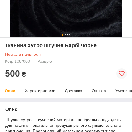
Тканина хутро штучне Барбі чорне
Немає в наявності
Код: 108*003
Роздріб
500
₴
Опис
Характеристики
Доставка
Оплата
Умови п
Опис
Штучне хутро — сучасний матеріал, що ідеально підходить
для пошиття текстильної продукції різного функціонального
призначення. Пропонований магазином асортимент дає