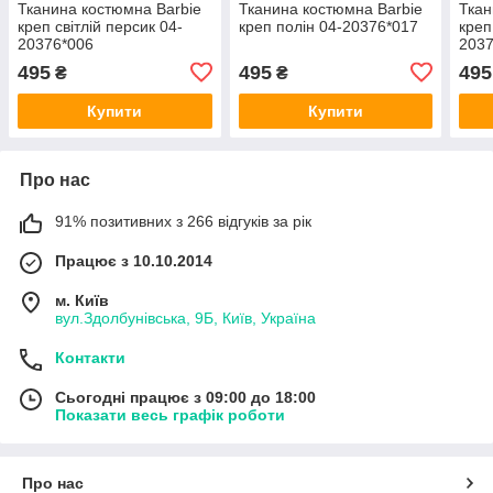
Тканина костюмна Barbie
Тканина костюмна Barbie
Ткан
креп світлій персик 04-
креп полін 04-20376*017
креп
20376*006
2037
495
495
495
₴
₴
Купити
Купити
Про нас
91% позитивних з 266 відгуків за рік
Працює з 10.10.2014
м. Київ
вул.Здолбунівська, 9Б, Київ, Україна
Контакти
Сьогодні працює з 09:00 до 18:00
Показати весь графік роботи
Про нас