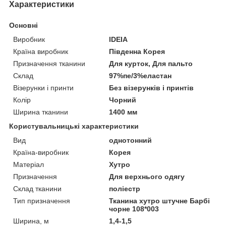
Характеристики
Основні
Виробник
IDEIA
Країна виробник
Південна Корея
Призначення тканини
Для курток, Для пальто
Склад
97%пе/3%еластан
Візерунки і принти
Без візерунків і принтів
Колір
Чорний
Ширина тканини
1400 мм
Користувальницькі характеристики
Вид
однотонний
Країна-виробник
Корея
Матеріал
Хутро
Призначення
Для верхнього одягу
Склад тканини
поліестр
Тип призначення
Тканина хутро штучне Барбі
чорне 108*003
Ширина, м
1,4-1,5