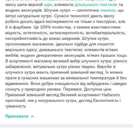
змогу шити верхній
одяг
, елементи
домашнього текстилю
та
модних аксесуарів. Штучне хутро — синтетична
тканина
, що
імітує натуральне хутро. Сучасні технології дають змогу
робити досить вдалі експерименти не тільки з текстурою, але
й із фарбами. Це 100% поліестер, з такими властивостями:
міцність; естетичність; антиалергенність; антибактеріальність;
несприйнятливість до комах шкідників. Штучне хутро,
пропоноване магазином, ідеально підійде для пошиття:
верхнього одягу; домашнього текстилю; елементів м'яких
меблів; модних декоративних аксесуарів, м'яких іграшок тощо.
В асортименті магазину великий вибір штучного хутра: різного
забарвлення; імітувальне хутро різних тварин. Вироби зі
штучного хутра мають приємний зовнішній вигляд. Їх можна
прати в сучасних машинках за мінімальної температури й без
віджимання. Вони добре очищаються від забруднень і швидко
сохнуть у природних умовах. Переваги: Доступна ціна
Приємний зовнішній вигляд Великий асортимент Набагато
простіший, ніж у натурального хутра, догляд Екологічність і
гуманність
Приховати