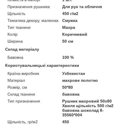
Призначення рушника
Для рук та обличчя
Щільність
450 г/м2
Тематика декору, малюнка
Смужка
Тип тканини
Махра
Колір
Коричневий
Ширина
50 см
Склад матеріалу
Бавовна
100 %
Користувальницькі характеристики
Країна-виробник
Узбекистан
Матеріал
махрове полотно
Розмір, см
50*80
Склад тканини
бавовна
Тип призначення
Рушник махровий 50х80
Хвиля щільність 500 г/м2
бавовна шоколад 8-
35560*004
Щільність, гр/м2
450