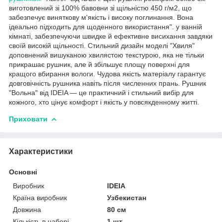
виготовлений зі 100% бавовни зі щільністю 450 г/м2, що
забезпечує виняткову м'якість і високу поглинання. Вона
ідеально підходить для щоденного використання". у ванній
кімнаті, забезпечуючи швидке й ефективне висихання завдяки
своїй високій щільності. Стильний дизайн моделі "Хвиля"
доповнений вишуканою хвилястою текстурою, яка не тільки
прикрашає рушник, але й збільшує площу поверхні для
кращого вбирання вологи. Чудова якість матеріалу гарантує
довговічність рушника навіть після численних прань. Рушник
"Вольна" від IDEIA — це практичний і стильний вибір для
кожного, хто цінує комфорт і якість у повсякденному житті.
Приховати
Характеристики
Основні
Виробник
IDEIA
Країна виробник
Узбекистан
Довжина
80 см
Кількість в наборі
1 шт.