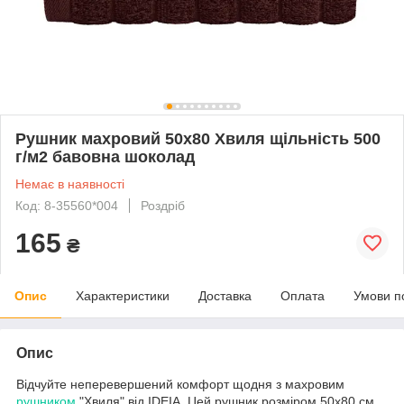
Рушник махровий 50х80 Хвиля щільність 500
г/м2 бавовна шоколад
Немає в наявності
Код: 8-35560*004
Роздріб
165
₴
Опис
Характеристики
Доставка
Оплата
Умови п
Опис
Відчуйте неперевершений комфорт щодня з махровим
рушником
"Хвиля" від IDEIA. Цей рушник розміром 50х80 см