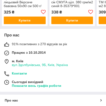
лицьовий Версаче
см СМУГА щіл. 380 грм/м2
ТМ I
бавовна 50х90 см 500 г/
синій 8-35379*001
м2 8
м2 беж 8-35292*001
325
338
309
₴
₴
Купити
Купити
Про нас
91% позитивних з 270 відгуків за рік
Працює з 10.10.2014
м. Київ
вул.Здолбунівська, 9Б, Київ, Україна
Контакти
Сьогодні вихідний
Показати весь графік роботи
Про нас