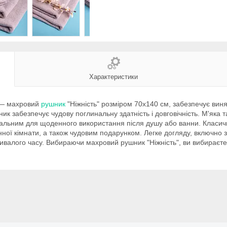
Характеристики
а — махровий
рушник
"Ніжність" розміром 70х140 см, забезпечує винят
ик забезпечує чудову поглинальну здатність і довговічність. М'яка т
альним для щоденного використання після душу або ванни. Класичн
нної кімнати, а також чудовим подарунком. Легке догляду, включно
алого часу. Вибираючи махровий рушник "Ніжність", ви вибираєте не