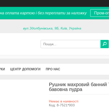
на оплата картою і без переплати за наложку
Пром-о
вул.Здолбунівська, 9Б, Київ, Україна
УКИ
ЦЕНТР ДОПОМОГИ
ПРО НАС
Рушник махровий банний 7
бавовна пудра
Немає в наявності
Код:
8-7521*003