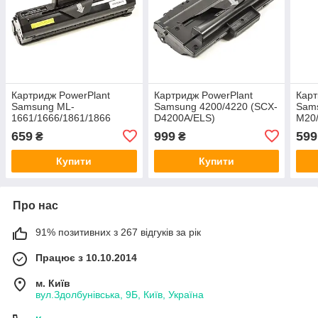
Картридж PowerPlant
Картридж PowerPlant
Карт
Samsung ML-
Samsung 4200/4220 (SCX-
Sam
1661/1666/1861/1866
D4200A/ELS)
M20
(MLT-D1043S)
659
999
599
₴
₴
Купити
Купити
Про нас
91% позитивних з 267 відгуків за рік
Працює з 10.10.2014
м. Київ
вул.Здолбунівська, 9Б, Київ, Україна