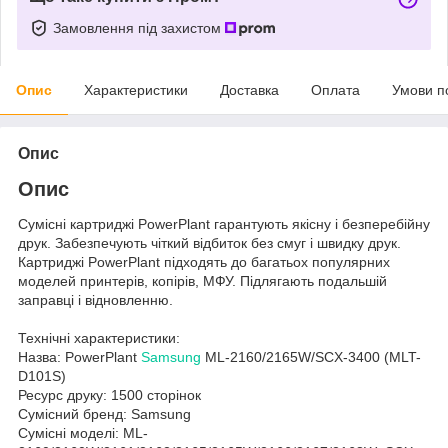
Замовлення під захистом
Опис
Характеристики
Доставка
Оплата
Умови п
Опис
Опис
Сумісні картриджі PowerPlant гарантують якісну і безперебійну
друк. Забезпечують чіткий відбиток без смуг і швидку друк.
Картриджі PowerPlant підходять до багатьох популярних
моделей принтерів, копірів, МФУ. Підлягають подальшій
заправці і відновленню.
Технічні характеристики:
Назва: PowerPlant
Samsung
ML-2160/2165W/SCX-3400 (MLT-
D101S)
Ресурс друку: 1500 сторінок
Сумісний бренд: Samsung
Сумісні моделі: ML-