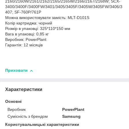
2160/2160W/2161/2162/2165/2165W/2166/2167/2168W; SCX-
3400/3400F/3400FW/3401/3405/3405F/3405W/3405FW/3406/3
407; SF-760P/761P
Можна використовувати замість: MLT-D101S
Колір картриджа: чорний
Розмір в упаковці: 325*110*150 мм
Вага в упаковці: 0,85 кг
Виробник: PowerPlant
Гарантія: 12 місяців
Приховати
Характеристики
Основні
Виробник
PowerPlant
Сумісність з брендом
Samsung
Користувальницькі характеристики