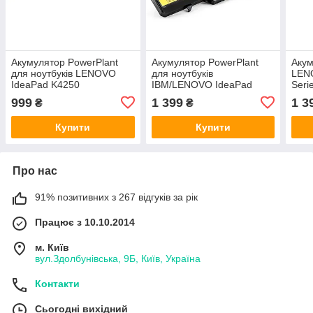
Акумулятор PowerPlant
Акумулятор PowerPlant
Акум
для ноутбуків LENOVO
для ноутбуків
LEN
IdeaPad K4250
IBM/LENOVO IdeaPad
Seri
(L12S4Z51) 14.8V
G460 (L09L6Y02, LE G460
2200
999
1 399
1 3
₴
₴
2600mAh NB482054
3S2P) 11.1 V 5200mAh
Купити
Купити
Про нас
91% позитивних з 267 відгуків за рік
Працює з 10.10.2014
м. Київ
вул.Здолбунівська, 9Б, Київ, Україна
Контакти
Сьогодні вихідний