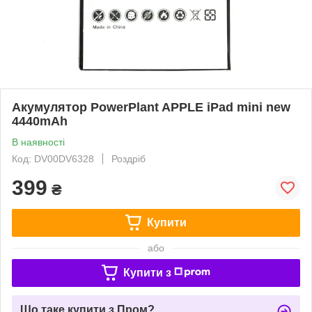
Акумулятор PowerPlant APPLE iPad mini new
4440mAh
В наявності
Код: DV00DV6328
Роздріб
399
₴
Купити
або
Купити з
Що таке купити з Пром?