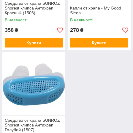
Средство от храпа SUNROZ
Snorest клипса Антихрап
Капли от храпа - My Good
Красный (1506)
Sleep
В наявності
В наявності
358
278
₴
₴
Купити
Купити
Средство от храпа SUNROZ
Snorest клипса Антихрап
Голубой (1507)