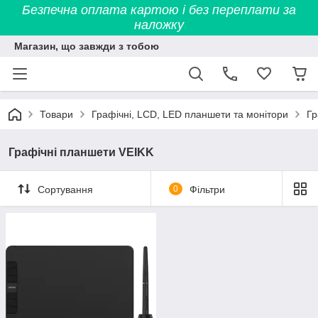
Безпечна оплата картою і без переплати за
наложку
Магазин, що завжди з тобою
Товари
Графічні, LCD, LED планшети та монітори
Гр
Графічні планшети VEIKK
Сортування
0
Фільтри