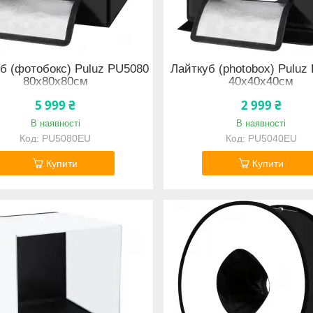
б (фотобокс) Puluz PU5080
Лайткуб (photobox) Puluz
80x80x80см
40х40х40см
5 999 ₴
2 999 ₴
В наявності
В наявності
PU5080EU
PU5040EU
Купити
Купити