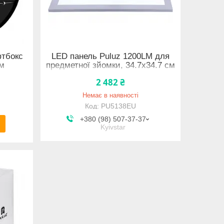
фтбокс
LED панель Puluz 1200LM для
см
предметної зйомки, 34.7x34.7 см
2 482 ₴
Немає в наявності
PU5138EU
+380 (98) 507-37-37
Kyivstar