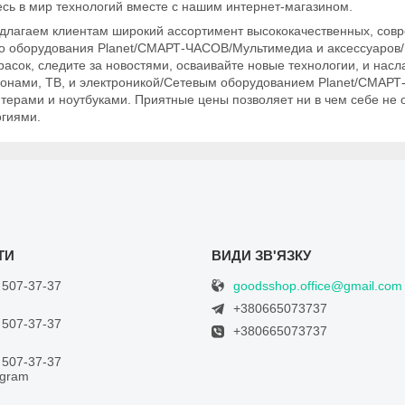
сь в мир технологий вместе с нашим интернет-магазином.
длагаем клиентам широкий ассортимент высококачественных, совр
го оборудования Planet/СМАРТ-ЧАСОВ/Мультимедиа и аксессуаров/К
расок, следите за новостями, осваивайте новые технологии, и на
онами, ТВ, и электроникой/Сетевым оборудованием Planet/СМАР
ерами и ноутбуками. Приятные цены позволяет ни в чем себе не от
огиями.
goodsshop.office@gmail.com
 507-37-37
+380665073737
 507-37-37
+380665073737
 507-37-37
egram