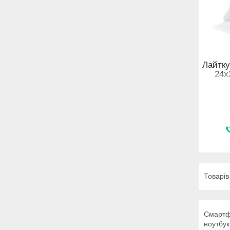
Лайтку
24x
Смартф
ноутбук