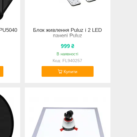
 PU5040
Блок живлення Puluz і 2 LED
панелі Puluz
999 ₴
В наявності
FL940257
Купити