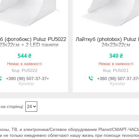
б (фотобокс) Puluz PU5022
Лайткуб (photobox) Puluz
23x22см + 2 LED панели
24х23х22см
544 ₴
340 ₴
Немає в наявності
Немає в наявності
PU5022
PU5021
+380 (98) 507-37-37
+380 (98) 507-37-37
Kyivstar
Kyivstar
оны, ТВ, и электроника/Сетевое оборудование Planet/СМАРТ-ЧАС
и не только ежедневно облегчают нашу жизнь при помощи технолог