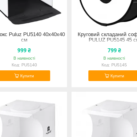
кс Puluz PU5140 40x40x40
Круговий складаний со
см
PULUZ PU5145 45 
999 ₴
799 ₴
В наявності
В наявності
PU5140
PU5145
Купити
Купити