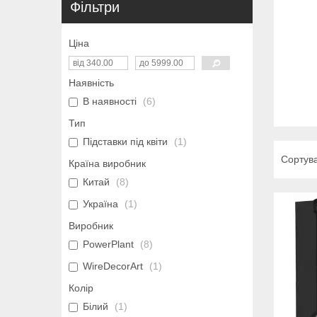
Фільтри
Ціна
Наявність
В наявності
6
Тип
Підставки під квіти
1
Країна виробник
Китай
8
Україна
1
Виробник
PowerPlant
8
WireDecorArt
1
Колір
Білий
1